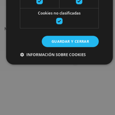
Find more plans
Cookies no clasificadas
Find more plans and suggestions to round off your trip in
Navarre: organised activities, tours and the most important
events in the calendar.
GUARDAR Y CERRAR
Go to the plan finder
INFORMACIÓN SOBRE COOKIES
Cookies estrictamente necesarias
Cookies de rendimiento
Cookies de preferencias
Cookies de funcionalidad
Cookies no clasificadas
Las cookies estrictamente necesarias permiten la