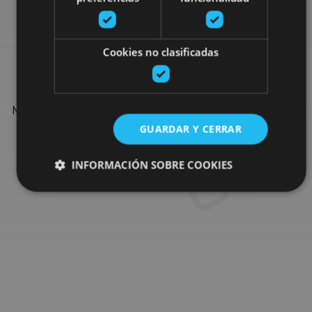
Find more plans
Cookies no clasificadas
Find more plans and suggestions to round off your trip in
Navarre: organised activities, tours and the most important
events in the calendar.
GUARDAR Y CERRAR
INFORMACIÓN SOBRE COOKIES
Go to the plan finder
Cookies estrictamente necesarias
Cookies de rendimiento
Cookies de preferencias
Cookies de funcionalidad
Cookies no clasificadas