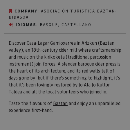
COMPANY:
ASOCIACIÓN TURÍSTICA BAZTAN-
BIDASOA
IDIOMAS:
BASQUE, CASTELLANO
Discover Casa-Lagar Gamioxarrea in Arizkun (Baztan
valley), an 18th-century cider mill where craftsmanship
and music on the kirikoketa (traditional percussion
instrument) join forces. A slender baroque cider press is
the heart of its architecture, and its red walls tell of
days gone by; but if there’s something to highlight, it's
that it’s been lovingly restored by Jo Ala Jo Kultur
Taldea and all the local volunteers who joined in.
Taste the flavours of
Baztan
and enjoy an unparalleled
experience first-hand.