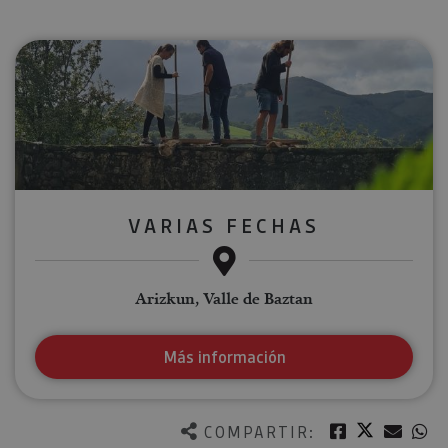
VARIAS FECHAS
Arizkun, Valle de Baztan
Más información
Twitter
Facebook
Corre
W
COMPARTIR: