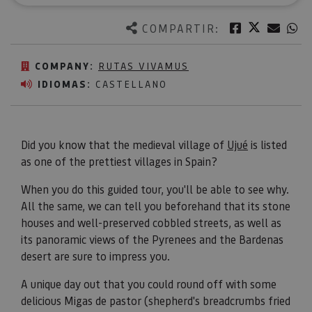
Twitter
Facebook
Corre
W
COMPARTIR:
COMPANY:
RUTAS VIVAMUS
IDIOMAS:
CASTELLANO
Did you know that the medieval village of
Ujué
is listed
as one of the prettiest villages in Spain?
When you do this guided tour, you'll be able to see why.
All the same, we can tell you beforehand that its stone
houses and well-preserved cobbled streets, as well as
its panoramic views of the Pyrenees and the Bardenas
desert are sure to impress you.
A unique day out that you could round off with some
delicious Migas de pastor (shepherd's breadcrumbs fried