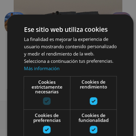
Previous
Next
Ese sitio web utiliza cookies
La finalidad es mejorar la experiencia de
usuario mostrando contenido personalizado
y medir el rendimiento de la web.
Selecciona a continuación tus preferencias.
Más información
Cookies
Cookies de
Visitas guiadas
4x4 / car
estrictamente
rendimiento
necesarias
Cookies de
Cookies de
preferencias
funcionalidad
Find more plans