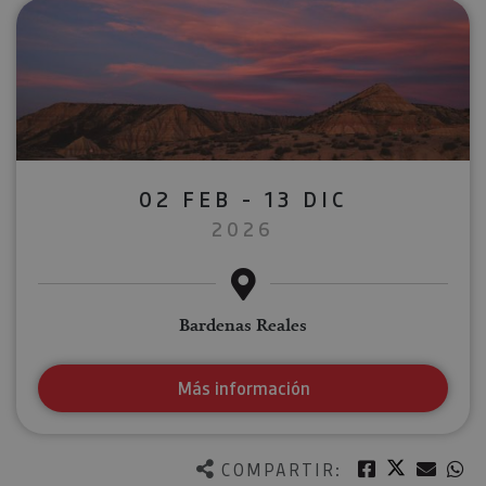
02 FEB - 13 DIC
2026
Bardenas Reales
Más información
Twitter
Facebook
Corre
W
COMPARTIR: