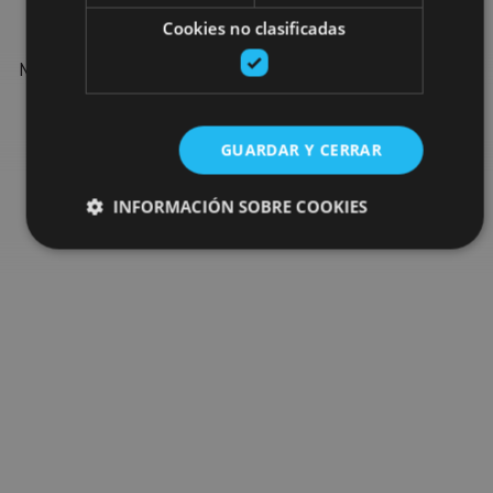
Cookies no clasificadas
Find more plans and suggestions to round off your trip in
Navarre: organised activities, tours and the most important
events in the calendar.
GUARDAR Y CERRAR
Go to the plan finder
INFORMACIÓN SOBRE COOKIES
Cookies estrictamente necesarias
Cookies de rendimiento
Cookies de preferencias
Cookies de funcionalidad
Cookies no clasificadas
Las cookies estrictamente necesarias permiten la
funcionalidad principal del sitio web, como el inicio de
sesión de usuario y la gestión de cuentas. El sitio web