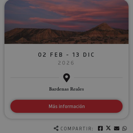
02 FEB - 13 DIC
2026
Bardenas Reales
Más información
Twitter
Facebook
Corre
W
COMPARTIR: