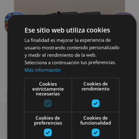
Previous
Next
Ese sitio web utiliza cookies
La finalidad es mejorar la experiencia de
usuario mostrando contenido personalizado
y medir el rendimiento de la web.
Selecciona a continuación tus preferencias.
Más información
Cookies
Cookies de
Visitas guiadas
4x4 / car
estrictamente
rendimiento
necesarias
Cookies de
Cookies de
preferencias
funcionalidad
Find more plans