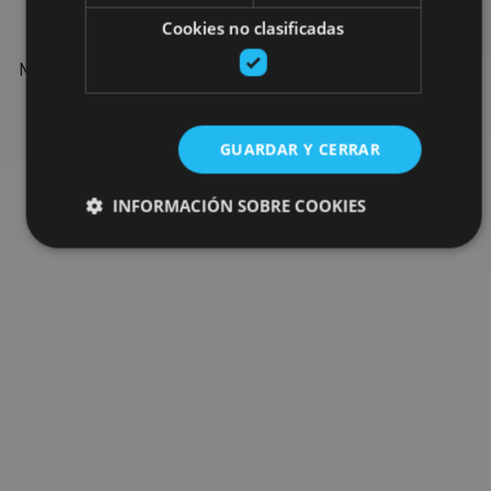
Cookies no clasificadas
Find more plans and suggestions to round off your trip in
Navarre: organised activities, tours and the most important
events in the calendar.
GUARDAR Y CERRAR
Go to the plan finder
INFORMACIÓN SOBRE COOKIES
Cookies estrictamente necesarias
Cookies de rendimiento
Cookies de preferencias
Cookies de funcionalidad
Cookies no clasificadas
Las cookies estrictamente necesarias permiten la
funcionalidad principal del sitio web, como el inicio de
sesión de usuario y la gestión de cuentas. El sitio web