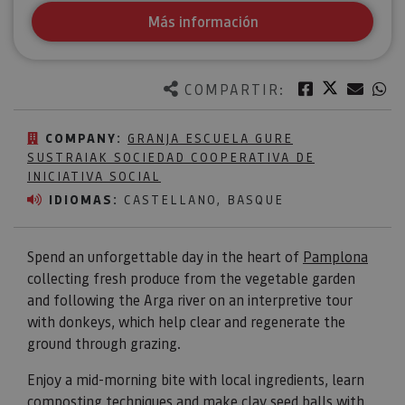
Más información
Twitter
Facebook
Corre
W
COMPARTIR:
COMPANY:
GRANJA ESCUELA GURE
SUSTRAIAK SOCIEDAD COOPERATIVA DE
INICIATIVA SOCIAL
IDIOMAS:
CASTELLANO, BASQUE
Spend an unforgettable day in the heart of
Pamplona
collecting fresh produce from the vegetable garden
and following the Arga river on an interpretive tour
with donkeys, which help clear and regenerate the
ground through grazing.
Enjoy a mid-morning bite with local ingredients, learn
composting techniques and make clay seed balls with