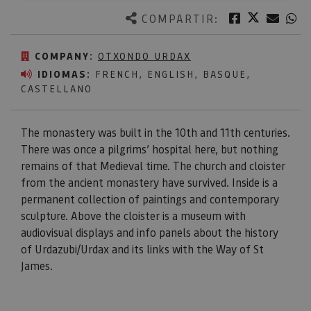
Twitter
Facebook
Corre
W
COMPARTIR:
COMPANY:
OTXONDO URDAX
IDIOMAS:
FRENCH, ENGLISH, BASQUE,
CASTELLANO
The monastery was built in the 10th and 11th centuries.
There was once a pilgrims’ hospital here, but nothing
remains of that Medieval time. The church and cloister
from the ancient monastery have survived. Inside is a
permanent collection of paintings and contemporary
sculpture. Above the cloister is a museum with
audiovisual displays and info panels about the history
of Urdazubi/Urdax and its links with the Way of St
James.