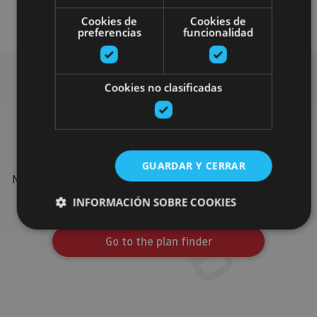
Monasteries
Cookies de
Cookies de
preferencias
funcionalidad
Cookies no clasificadas
Find more plans
Find more plans and suggestions to round off your trip in
GUARDAR Y CERRAR
Navarre: organised activities, tours and the most important
events in the calendar.
INFORMACIÓN SOBRE COOKIES
Go to the plan finder
Cookies estrictamente necesarias
Cookies de rendimiento
Cookies de preferencias