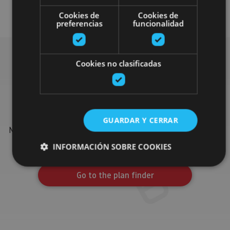
Monasteries
Cookies de
Cookies de
preferencias
funcionalidad
Cookies no clasificadas
Find more plans
Find more plans and suggestions to round off your trip in
GUARDAR Y CERRAR
Navarre: organised activities, tours and the most important
events in the calendar.
INFORMACIÓN SOBRE COOKIES
Go to the plan finder
Cookies estrictamente necesarias
Cookies de rendimiento
Cookies de preferencias