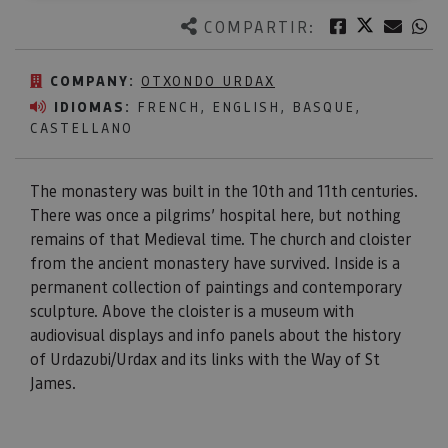
Twitter
Facebook
Corre
W
COMPARTIR:
COMPANY:
OTXONDO URDAX
IDIOMAS:
FRENCH, ENGLISH, BASQUE,
CASTELLANO
The monastery was built in the 10th and 11th centuries.
There was once a pilgrims’ hospital here, but nothing
remains of that Medieval time. The church and cloister
from the ancient monastery have survived. Inside is a
permanent collection of paintings and contemporary
sculpture. Above the cloister is a museum with
audiovisual displays and info panels about the history
of Urdazubi/Urdax and its links with the Way of St
James.