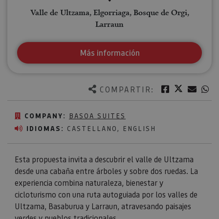
Valle de Ultzama, Elgorriaga, Bosque de Orgi,
Larraun
Más información
Twitter
Facebook
Corre
W
COMPARTIR:
COMPANY:
BASOA SUITES
IDIOMAS:
CASTELLANO, ENGLISH
Esta propuesta invita a descubrir el valle de Ultzama
desde una cabaña entre árboles y sobre dos ruedas. La
experiencia combina naturaleza, bienestar y
cicloturismo con una ruta autoguiada por los valles de
Ultzama, Basaburua y Larraun, atravesando paisajes
verdes y pueblos tradicionales.