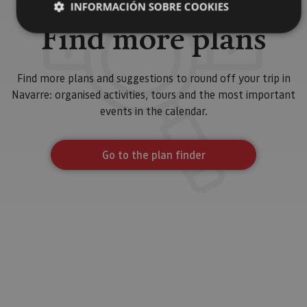
INFORMACIÓN SOBRE COOKIES
Find more plans
Cookies estrictamente necesarias
Find more plans and suggestions to round off your trip in
Cookies de rendimiento
Navarre: organised activities, tours and the most important
Cookies de preferencias
events in the calendar.
Cookies de funcionalidad
Cookies no clasificadas
Go to the plan finder
Las cookies estrictamente necesarias permiten la
funcionalidad principal del sitio web, como el inicio de
sesión de usuario y la gestión de cuentas. El sitio web
no se puede utilizar correctamente sin las cookies
estrictamente necesarias.
Proveedor
/
Nombre
Vencimiento
Desc
Dominio
CookieScriptConsent
1 mes
El se
CookieScript
Cook
www.visitnavarra.es
Scri
utili
cook
reco