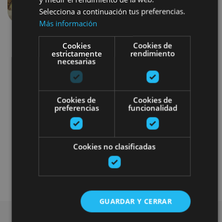
Previous
Next
Selecciona a continuación tus preferencias.
Más información
Cookies
Cookies de
estrictamente
rendimiento
necesarias
Cookies de
Cookies de
Gastronomía
Bici
Balneario
preferencias
funcionalidad
Experiencias con alojamiento
Cookies no clasificadas
Turismo activo selecto
Alojamientos singulares premium
GUARDAR Y CERRAR