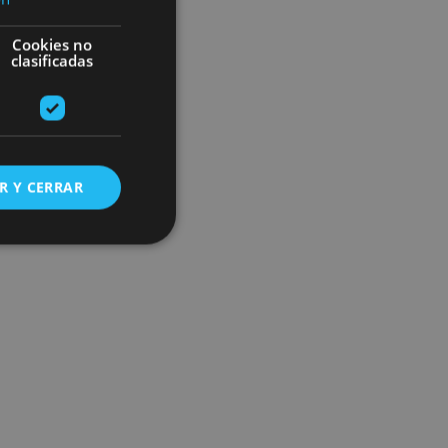
Cookies no
clasificadas
R Y CERRAR
s de funcionalidad
ión de usuario y la
ookie para recordar