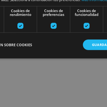
Cookies de
Cookies de
Cookies de
rendimiento
preferencias
funcionalidad
N SOBRE COOKIES
GUARDA
ente necesarias
Cookies de rendimiento
Cookies de preferencias
Cookie
Cookies no clasificadas
ente necesarias permiten la funcionalidad principal del sitio web, como el inicio de ses
l sitio web no se puede utilizar correctamente sin las cookies estrictamente necesarias.
Proveedor
/
Vencimiento
Descripción
Dominio
nt
1 mes
El servicio Cookie-Script.com utiliza esta c
CookieScript