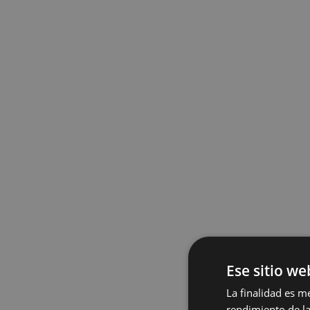
Ese sitio we
La finalidad es m
rendimiento de la