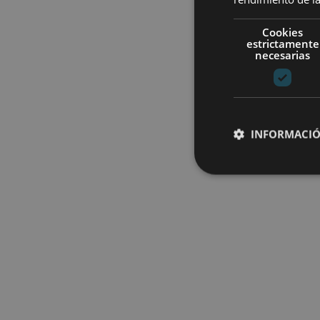
Cookies
estrictamente
necesarias
INFORMACIÓ
Cookies estrictam
Las cookies estrictam
gestión de cuentas. E
Nombre
CookieScriptConse