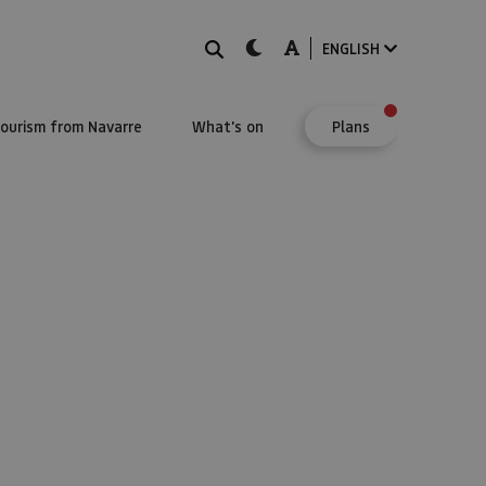
Search
dark-mode
A-mode
ENGLISH
Tourism from Navarre
What's on
Plans