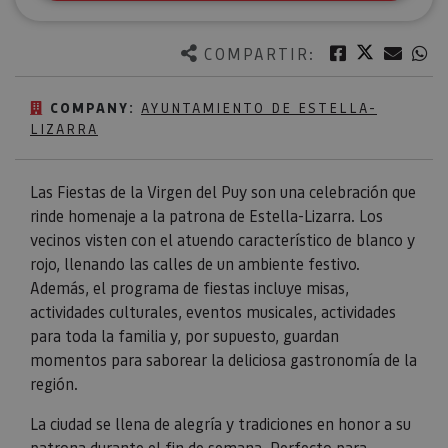
Twitter
Facebook
Corre
W
COMPARTIR:
COMPANY:
AYUNTAMIENTO DE ESTELLA-
LIZARRA
Las Fiestas de la Virgen del Puy son una celebración que
rinde homenaje a la patrona de Estella-Lizarra. Los
vecinos visten con el atuendo característico de blanco y
rojo, llenando las calles de un ambiente festivo.
Además, el programa de fiestas incluye misas,
actividades culturales, eventos musicales, actividades
para toda la familia y, por supuesto, guardan
momentos para saborear la deliciosa gastronomía de la
región.
La ciudad se llena de alegría y tradiciones en honor a su
patrona durante el fin de semana. Perfecto para