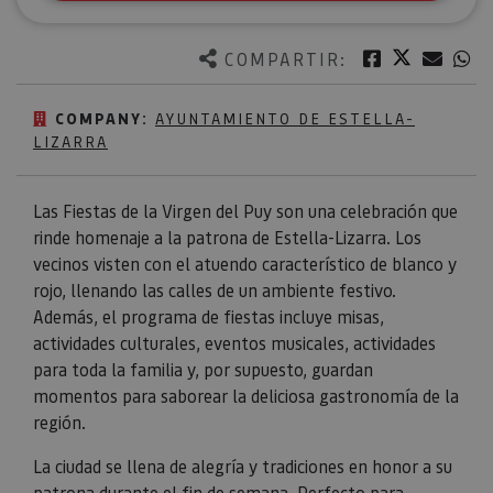
Twitter
Facebook
Corre
W
COMPARTIR:
COMPANY:
AYUNTAMIENTO DE ESTELLA-
LIZARRA
Las Fiestas de la Virgen del Puy son una celebración que
rinde homenaje a la patrona de Estella-Lizarra. Los
vecinos visten con el atuendo característico de blanco y
rojo, llenando las calles de un ambiente festivo.
Además, el programa de fiestas incluye misas,
actividades culturales, eventos musicales, actividades
para toda la familia y, por supuesto, guardan
momentos para saborear la deliciosa gastronomía de la
región.
La ciudad se llena de alegría y tradiciones en honor a su
patrona durante el fin de semana. Perfecto para