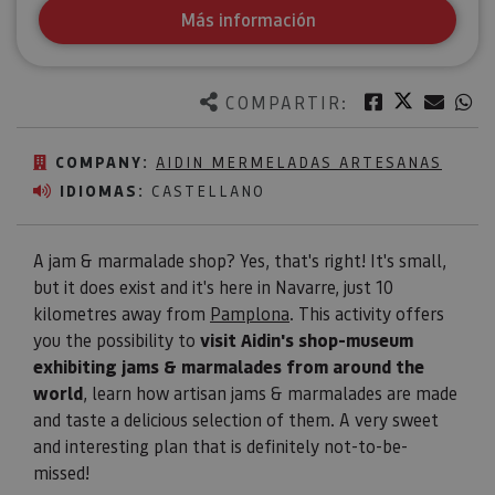
Más información
Twitter
Facebook
Corre
W
COMPARTIR:
COMPANY:
AIDIN MERMELADAS ARTESANAS
IDIOMAS:
CASTELLANO
A jam & marmalade shop? Yes, that's right! It's small,
but it does exist and it's here in Navarre, just 10
kilometres away from
Pamplona
. This activity offers
you the possibility to
visit Aidin's shop-museum
exhibiting jams & marmalades from around the
world
, learn how artisan jams & marmalades are made
and taste a delicious selection of them. A very sweet
and interesting plan that is definitely not-to-be-
missed!