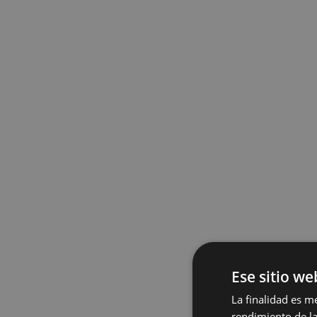
Ese sitio we
La finalidad es m
rendimiento de la