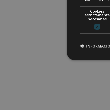
Cookies
estrictamente
necesarias
INFORMACIÓ
Cookies estrictam
Las cookies estrictam
gestión de cuentas. E
Nombre
CookieScriptConse