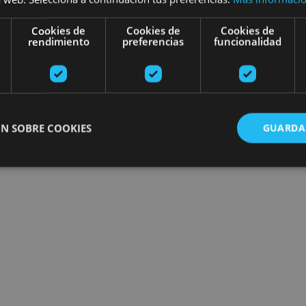
Cookies de
Cookies de
Cookies de
rendimiento
preferencias
funcionalidad
N SOBRE COOKIES
GUARDA
ente necesarias
Cookies de rendimiento
Cookies de preferencias
Cookie
Cookies no clasificadas
ente necesarias permiten la funcionalidad principal del sitio web, como el inicio de ses
l sitio web no se puede utilizar correctamente sin las cookies estrictamente necesarias.
Proveedor
/
Vencimiento
Descripción
Dominio
nt
1 mes
El servicio Cookie-Script.com utiliza esta c
CookieScript