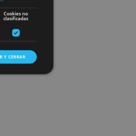
Cookies no
clasificadas
R Y CERRAR
s de funcionalidad
ión de usuario y la
ookie para recordar