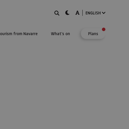
Search
dark-mode
A-mode
ENGLISH
Tourism from Navarre
What's on
Plans