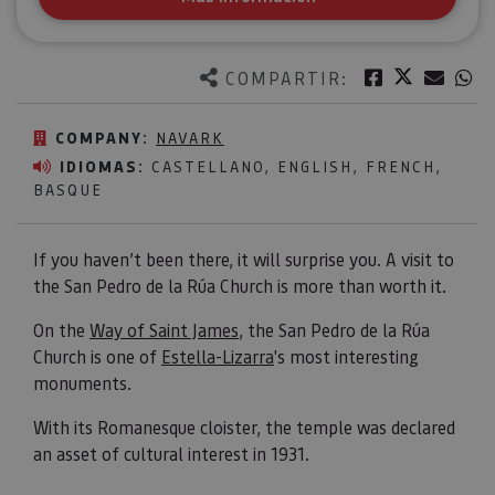
Twitter
Facebook
Corre
W
COMPARTIR:
COMPANY:
NAVARK
IDIOMAS:
CASTELLANO, ENGLISH, FRENCH,
BASQUE
If you haven’t been there, it will surprise you. A visit to
the San Pedro de la Rúa Church is more than worth it.
On the
Way of Saint James
, the San Pedro de la Rúa
Church is one of
Estella-Lizarra
's most interesting
monuments.
With its Romanesque cloister, the temple was declared
an asset of cultural interest in 1931.