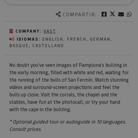
Twitter
Facebook
Corre
W
COMPARTIR:
COMPANY:
VAST
IDIOMAS:
ENGLISH, FRENCH, GERMAN,
BASQUE, CASTELLANO
No doubt you've seen images of Pamplona's bullring in
the early morning, filled with white and red, waiting for
the running of the bulls of San Fermín. Watch stunning
videos and surround-screen projections and feel the
bulls up close. Visit the corrals, the chapel and the
stables, have fun at the photocall, or try your hand
with the cape in the bullring.
* Optional guided tour or audioguide in 10 languages.
Consult prices.