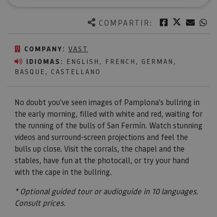
Twitter
Facebook
Corre
W
COMPARTIR:
COMPANY:
VAST
IDIOMAS:
ENGLISH, FRENCH, GERMAN,
BASQUE, CASTELLANO
No doubt you've seen images of Pamplona's bullring in
the early morning, filled with white and red, waiting for
the running of the bulls of San Fermín. Watch stunning
videos and surround-screen projections and feel the
bulls up close. Visit the corrals, the chapel and the
stables, have fun at the photocall, or try your hand
with the cape in the bullring.
* Optional guided tour or audioguide in 10 languages.
Consult prices.