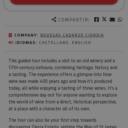
Twitter
Facebook
Corre
W
COMPARTIR:
COMPANY:
BODEGAS CADARSO CIORDIA
IDIOMAS:
CASTELLANO, ENGLISH
This guided tour includes a visit to an old winery and a
17th-century icehouse, combining heritage, history and
a tasting. The experience offers a glimpse into how
wine was made 400 years ago and how it's produced
today, all while enjoying a tasting of three wines. It's a
comprehensive day out for anyone wanting to explore
the world of wine from a direct, historical perspective,
at a place with a character all of its own.
The tour can also be your first step towards
discovering
Tierra Estella
, visiting the Way of St James