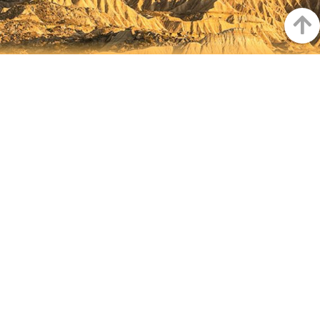
Up
NAVARRE ON INSTAGRAM
All the beauty of Navarre
straight into your feed
Instagram
INSTAGRAM
FACEBOOK
@VISITNAVARRA
@VISITNAVARRA