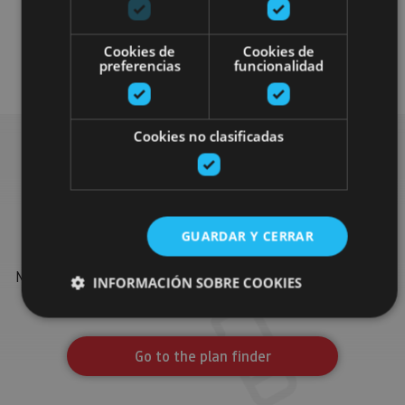
Localidades
Visitas guiadas
Cookies de
Cookies de
Monasteries
preferencias
funcionalidad
Cookies no clasificadas
Find more plans
GUARDAR Y CERRAR
Find more plans and suggestions to round off your trip in
Navarre: organised activities, tours and the most important
INFORMACIÓN SOBRE COOKIES
events in the calendar.
Go to the plan finder
Cookies estrictamente necesarias
Cookies de rendimiento