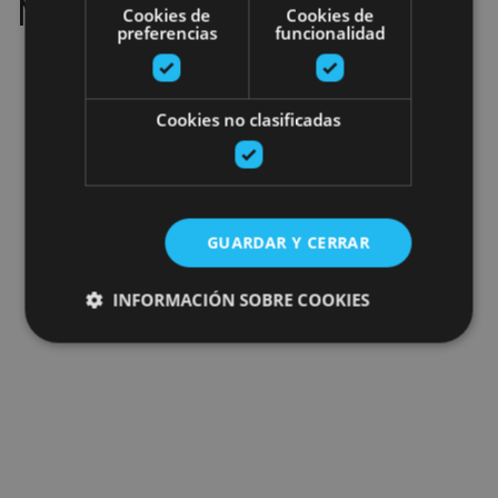
No results
Cookies de
Cookies de
preferencias
funcionalidad
Cookies no clasificadas
GUARDAR Y CERRAR
INFORMACIÓN SOBRE COOKIES
Cookies estrictamente necesarias
Cookies de rendimiento
Cookies de preferencias
Cookies de funcionalidad