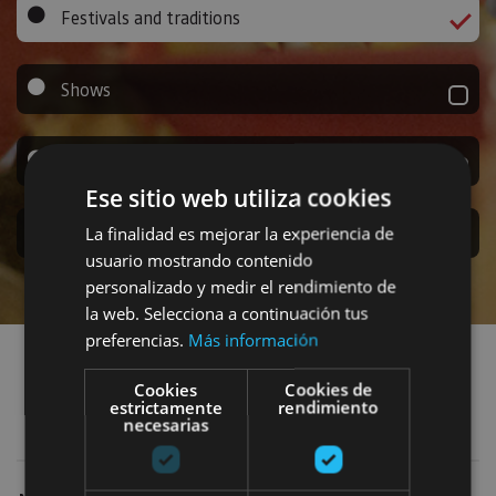
Festivals and traditions
Shows
Food events
Ese sitio web utiliza cookies
Sport events
La finalidad es mejorar la experiencia de
usuario mostrando contenido
personalizado y medir el rendimiento de
la web. Selecciona a continuación tus
Find events
preferencias.
Más información
Cookies
Cookies de
estrictamente
rendimiento
Festivals and traditions
Add filters
necesarias