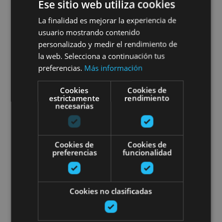
Falces festival
Ese sitio web utiliza cookies
La finalidad es mejorar la experiencia de
usuario mostrando contenido
personalizado y medir el rendimiento de
la web. Selecciona a continuación tus
preferencias.
Más información
15 AGO - 24 AGO
Cookies
Cookies de
Falces festival
estrictamente
rendimiento
necesarias
Cookies de
Cookies de
Falces
preferencias
funcionalidad
Sartaguda Peach Fair
Cookies no clasificadas