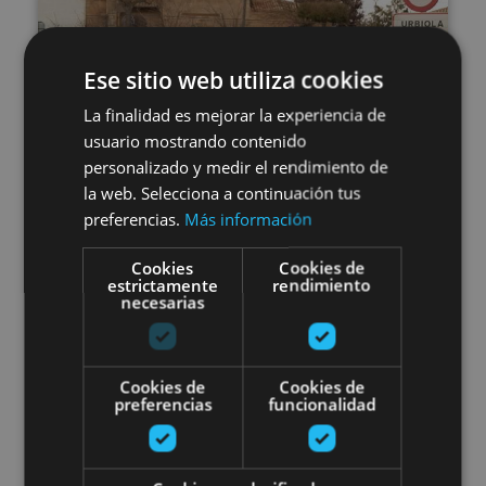
Ese sitio web utiliza cookies
La finalidad es mejorar la experiencia de
usuario mostrando contenido
PENDIENTE
personalizado y medir el rendimiento de
04 ABR
la web. Selecciona a continuación tus
preferencias.
Más información
Grand Prix Miguel Induráin
Cookies
Cookies de
estrictamente
rendimiento
necesarias
Estella-Lizarra, Villatuerta, Abárzuza, Zubielqui,
Murieta, Ancín, Legaria, Arróniz, Barbarin, Luquin
Cookies de
Cookies de
preferencias
funcionalidad
Tierra Estella Epic Gravel