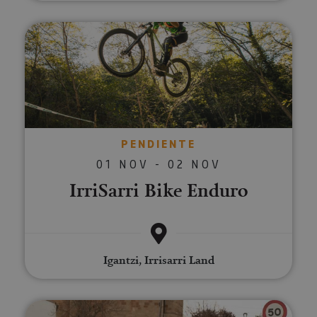
IrriSarri Bike Enduro
PENDIENTE
01 NOV - 02 NOV
IrriSarri Bike Enduro
Igantzi, Irrisarri Land
Grand Prix Miguel Induráin