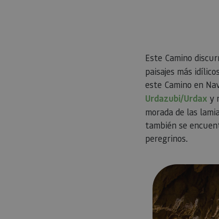
Este Camino discur
paisajes más idílico
este Camino en Nava
Urdazubi/Urdax
y r
morada de las lamia
también se encuent
peregrinos.