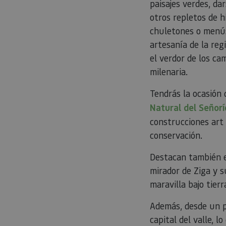
paisajes verdes, d
otros repletos de 
chuletones o menús 
artesanía de la reg
_pk_id.59.3f34
el verdor de los ca
milenaria.
Tendrás la ocasión
pageviewCount
Natural del Señorí
construcciones art
conservación.
Destacan también e
mirador de Ziga y 
maravilla bajo tier
Además, desde un p
capital del valle, l