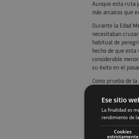
Aunque esta ruta j
más arcaicos que e
Durante la Edad Me
necesitaban cruzar 
habitual de peregr
hecho de que esta v
considerable menor
su éxito en el pasa
Como prueba de la 
peregrinos se aloja
materiales y a las e
Ese sitio we
local. En este sent
La finalidad es m
rendimiento de la
Por el Camino de S
de Bayona y recorrí
Cookies
largo de 32 km pas
estrictamente