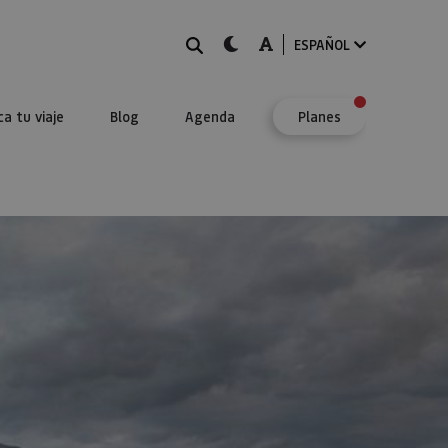
BUSCAR
dark-mode
A-mode
ESPAÑOL
ca tu viaje
Blog
Agenda
Planes