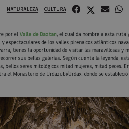
Facebook
Twitter
Corre
W
NATURALEZA
CULTURA
re por el
Valle de Baztan
, el cual da nombre a esta ruta 
s y espectaculares de los valles pirenaicos atlánticos navar
rra, tienes la oportunidad de visitar las maravillosas y 
ecorrer sus bellas galerías. Según cuenta la leyenda, es
s, bellos seres mitológicos mitad mujeres, mitad peces. En
ra el Monasterio de Urdazubi/Urdax, donde se estableció 