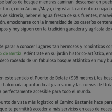
arse baños de bosque mientras caminan, descansar en pueb
propietarios de sitios web a rastrear el compor
visitantes y medir el rendimiento del sitio. Es u
historia, como Amaiur/Maya, degustar la auténtica cuajad
patrón, donde el prefijo _pk_ses es seguido por 
números y letras, que se cree que es un código d
de sidrería, beber el agua fresca de sus fuentes, maravil
dominio que configura la cookie.
ión, emocionarse con la inmensidad de los caseríos centen
www.visitnavarra.es
1 año
Este nombre de cookie está asociado con la plat
web de código abierto Piwik. Se utiliza para ayu
mpos y hoy siguen con la tradición ganadera y agrícola de 
propietarios de sitios web a rastrear el compor
visitantes y medir el rendimiento del sitio. Es u
patrón, donde el prefijo _pk_id es seguido por u
números y letras, que se cree que es un código d
dominio que configura la cookie.
 de parar a conocer lugares tan hermosos y románticos c
.visitnavarra.es
1 día
Esta cookie se utiliza para contar y rastrear las v
o de Bertiz
. Adéntrate en su jardín histórico-artístico, e
por un usuario durante su visita para mejorar y 
experiencia del usuario.
 decó rodeado de un fabuloso bosque atlántico en muy b
n este sentido el Puerto de Belate (938 metros), los bosq
su balconada apuntando al gran vacío y las cuevas de Urd
ra perfectamente accesible para todo el mundo.
unto de vista más logístico el Camino Baztanés hace para
o que te permitirá acceder a más servicios en caso de neces