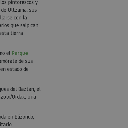
los pintorescos y
tamiento de los
na cookie de tipo
a de Ultzama, sus
una serie corta de
e referencia para el
larse con la
arios que salpican
aforma de análisis
dar a los
esta tierra
tamiento de los
na cookie de tipo
na serie corta de
e referencia para el
omo el
Parque
istas de la página
namórate de sus
personalizar la
uen estado de
ues del Baztan, el
azubi/Urdax, una
da en Elizondo,
itarlo.