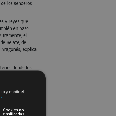
 de los senderos
es y reyes que
también en paso
guramente, el
 de Belate, de
 Aragonés, explica
terios donde los
 a sus restos
 la aristocracia
e
.
ado y medir el
ón
aban en el puerto
n de Aquitania, a lo
Cookies no
 llegaban a Navarra
clasificadas