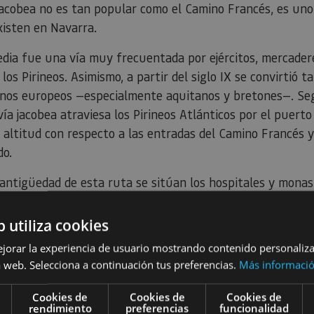
acobea no es tan popular como el Camino Francés, es uno
xisten en Navarra.
dia fue una vía muy frecuentada por ejércitos, mercader
los Pirineos. Asimismo, a partir del siglo IX se convirtió 
inos europeos —especialmente aquitanos y bretones—. Se
ía jacobea atraviesa los Pirineos Atlánticos por el puerto
 altitud con respecto a las entradas del Camino Francés y
do.
antigüedad de esta ruta se sitúan los hospitales y monas
ban ya en los siglos XI y XII, y que hoy conocemos gracias
scrituras de donaciones de tierras y edificios por parte de
b utiliza cookies
ido, destacan los monasterios de
Urdazubi/Urdax
y
Belat
ejorar la experiencia de usuario mostrando contenido personaliz
 web. Selecciona a continuación tus preferencias.
Más informaci
antiago Baztanés, pasaban los peregrinos que desembarc
an el departamento de los Pirineos Atlánticos, en la regió
Cookies de
Cookies de
Cookies de
ando por Ustaritz, Espelette, Souraïde y Ainhoa. Después,
rendimiento
preferencias
funcionalidad