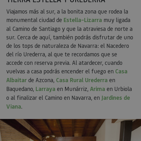
Proveedor
/
Nombre
Vencimiento
Desc
Viajamos más al sur, a la bonita zona que rodea la
Dominio
monumental ciudad de
Estella–Lizarra
muy ligada
CookieScriptConsent
1 mes
El se
CookieScript
Cook
www.visitnavarra.es
al Camino de Santiago y que la atraviesa de norte a
Scri
utili
sur. Cerca de aquí, también podrás disfrutar de uno
cook
reco
de los tops de naturaleza de Navarra: el Nacedero
pref
cons
del río Urederra, al que te recordamos que se
de c
los v
accede con reserva previa. Al atardecer, cuando
Es n
vuelvas a casa podrás encender el fuego en
Casa
que 
de c
Albaitar
de Azcona,
Casa Rural Urederra
en
Cook
Scri
Baquedano,
Larraya
en Munárriz,
Arima
en Urbiola
func
corr
o al finalizar el Camino en Navarra, en
Jardines de
JSESSIONID
Sesión
Cook
Oracle
Política
Viana
.
sesi
Corporation
de Privacidad de Google
plat
www.visitnavarra.es
prop
gene
util
sitio
en J
Nor
se ut