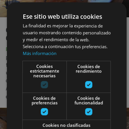
Ese sitio web utiliza cookies
La finalidad es mejorar la experiencia de
CASAS RURALES CON CHIMENEA
usuario mostrando contenido personalizado
CERCA DE PAMPLONA
y medir el rendimiento de la web.
Selecciona a continuación tus preferencias.
Pamplona
es perfecta para una escapada urbana,
Más información
pero si no quieres renunciar al placer rural del
fuego, puedes hacer una visita a la capital, tomarte
Cookies
Cookies de
estrictamente
rendimiento
unos pinchos y alojarte en una preciosa casa rural
necesarias
con chimenea en el entorno, como
Casa Petra
en
Aizoáin,
Matxiñena
en Unzu o
Casa rural Osabide
en Oteiza de Berrioplano.
Cookies de
Cookies de
preferencias
funcionalidad
Cookies no clasificadas