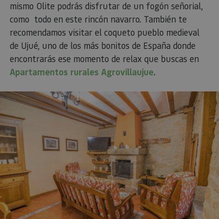
Recopila
máquina y
mismo Olite podrás disfrutar de un fogón señorial,
permitie
sobre las 
asignada de
que el si
del usuar
forma única
como todo en este rincón navarro. También te
web
sitio we
y recopila
presente
las págin
datos sobre
recomendamos visitar el coqueto pueblo medieval
conteni
se han le
la actividad
en el id
en el sitio
de Ujué, uno de los más bonitos de España donde
preferid
_ga
1 año 1 mes
Este nom
Google LLC
web. Estos
visitas
cookie es
.visitnavarra.es
datos
encontrarás ese momento de relax que buscas en
posterior
asociado
pueden
Google
Apartamentos rurales Agrovillaujue
.
enviarse a un
Universal
tercero para
Analytics
su análisis y
una
elaboración
actualiza
de informes.
significat
servicio 
análisis 
Google m
utilizado.
cookie se 
para dist
usuarios 
asignand
número
generad
aleatori
como
identific
cliente. S
incluye e
solicitud