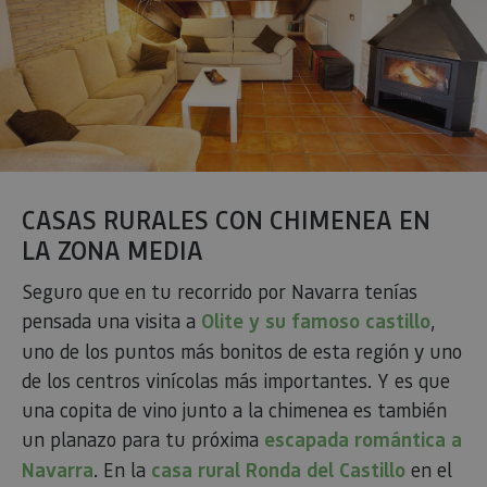
mant
sesi
usua
anón
part
serv
COOKIE_SUPPORT
www.visitnavarra.es
1 año
Esta
utili
dete
nave
usua
cook
CASAS RURALES CON CHIMENEA EN
LA ZONA MEDIA
Seguro que en tu recorrido por Navarra tenías
Proveedor
/
Nombre
Vencimient
Proveedor
Dominio
/
pensada una visita a
Olite y su famoso castillo
,
Nombre
Vencimiento
Descripc
Proveedor
Dominio
/
Nombre
Vencimiento
Descripc
uno de los puntos más bonitos de esta región y uno
_hjSession_3655069
.visitnavarra.es
30 minutos
Proveedor
Dominio
Nombre
Vencimiento
Descripción
GUEST_LANGUAGE_ID
.visitnavarra.es
1 año
Esta coo
/
Dominio
de los centros vinícolas más importantes. Y es que
LFR_SESSION_STATE_8191652
www.visitnavarra.es
Sesión
se utiliza
C
1 mes 1 día
Esta cook
Adform
para
utiliza pa
.adform.net
uid
.adform.net
2 meses
Esta cookie
una copita de vino junto a la chimenea es también
GN
www.visitnavarra.es
Sesión
almacen
identifica
proporciona
la
frecuenci
una
un planazo para tu próxima
escapada romántica a
preferen
_hjSessionUser_3655069
.visitnavarra.es
1 año
visitas y
identificación
lingüísti
visitante
de usuario
Navarra
. En la
casa rural Ronda del Castillo
en el
de un
Event3PvTriggered
.visitnavarra.es
al sitio w
1 día
generada por
usuario,