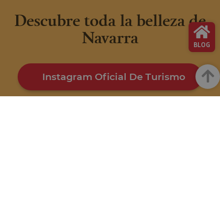
Descubre toda la belleza de
Navarra
BLOG
Arrib
Instagram Oficial De Turismo
FACEBOOK
INSTAGRAM
@VISITNAVARRA
@VISITNAVARRA
TIKTOK
YOUTUBE
@VISITNAVARRA
@VISITNAVARRA