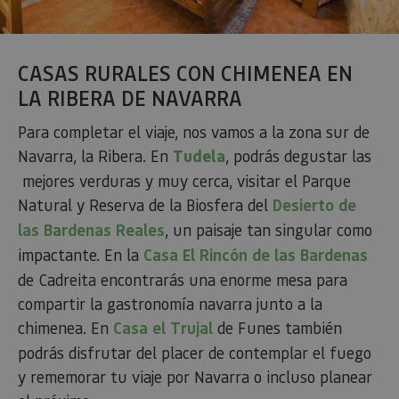
página e
sitio y se 
para calcu
datos de
visitantes
sesiones 
CASAS RURALES CON CHIMENEA EN
campañas
los infor
LA RIBERA DE NAVARRA
análisis d
_ga_V2BZ6ZS61P
.visitnavarra.es
1 año 1 mes
Google An
Para completar el viaje, nos vamos a la zona sur de
utiliza es
Navarra, la Ribera. En
Tudela
, podrás degustar las
cookie p
mantener
mejores verduras y muy cerca, visitar el Parque
estado de
sesión.
Natural y Reserva de la Biosfera del
Desierto de
_pk_ses.59.3f34
www.visitnavarra.es
30 minutos
Este nom
las Bardenas Reales
, un paisaje tan singular como
cookie es
asociado 
impactante. En la
Casa El Rincón de las Bardenas
platafor
análisis 
de Cadreita encontrarás una enorme mesa para
código ab
Piwik. Se 
compartir la gastronomía navarra junto a la
para ayu
los propi
chimenea. En
Casa el Trujal
de Funes también
de sitios
rastrear e
podrás disfrutar del placer de contemplar el fuego
comport
de los vis
y rememorar tu viaje por Navarra o incluso planear
y medir e
rendimie