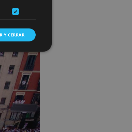
cada rincón
y la
R Y CERRAR
s de funcionalidad
ión de usuario y la
ookie para recordar
es de los visitantes.
ookie-Script.com
o general, utilizada