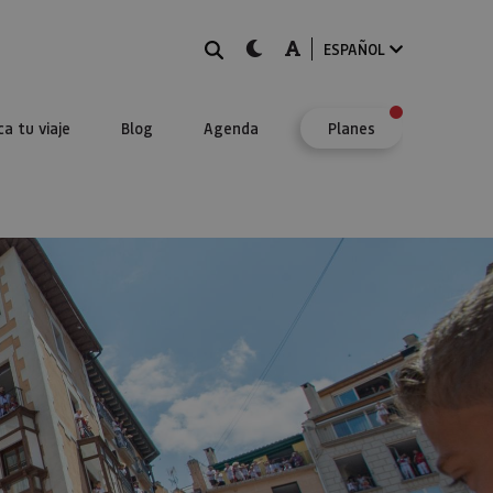
BUSCAR
dark-mode
A-mode
ESPAÑOL
ca tu viaje
Blog
Agenda
Planes