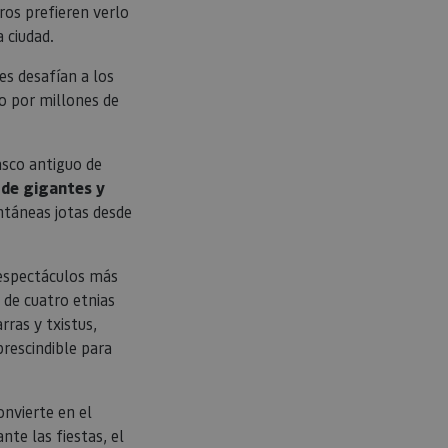
tros prefieren verlo
tamiento de los
na cookie de tipo
 ciudad.
una serie corta de
e referencia para el
es desafían a los
aforma de análisis
to por millones de
dar a los
tamiento de los
na cookie de tipo
na serie corta de
casco antiguo de
e referencia para el
 de gigantes y
istas de la página
ntáneas jotas desde
personalizar la
 espectáculos más
 de cuatro etnias
rras y txistus,
prescindible para
onvierte en el
ante las fiestas, el