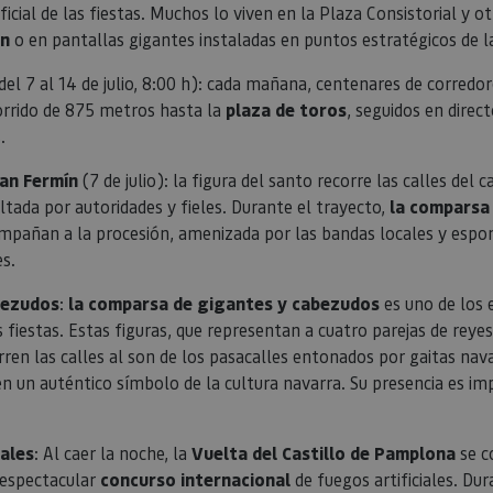
oficial de las fiestas. Muchos lo viven en la Plaza Consistorial y o
propietarios de sitios web a rastrear el compor
visitantes y medir el rendimiento del sitio. Es u
ón
o en pantallas gigantes instaladas en puntos estratégicos de la
patrón, donde el prefijo _pk_ses es seguido por 
números y letras, que se cree que es un código d
dominio que configura la cookie.
del 7 al 14 de julio, 8:00 h): cada mañana, centenares de corredor
www.visitnavarra.es
1 año
Este nombre de cookie está asociado con la plat
orrido de 875 metros hasta la
plaza de toros
, seguidos en direc
web de código abierto Piwik. Se utiliza para ayu
.
propietarios de sitios web a rastrear el compor
visitantes y medir el rendimiento del sitio. Es u
patrón, donde el prefijo _pk_id es seguido por u
an Fermín
(7 de julio): la figura del santo recorre las calles del 
números y letras, que se cree que es un código d
dominio que configura la cookie.
tada por autoridades y fieles. Durante el trayecto,
la comparsa
.visitnavarra.es
1 día
Esta cookie se utiliza para contar y rastrear las v
pañan a la procesión, amenizada por las bandas locales y espo
por un usuario durante su visita para mejorar y 
s.
experiencia del usuario.
bezudos
:
la comparsa de gigantes y cabezudos
es uno de los
 fiestas. Estas figuras, que representan a cuatro parejas de reyes
rren las calles al son de los pasacalles entonados por gaitas nava
n un auténtico símbolo de la cultura navarra. Su presencia es im
.
iales
: Al caer la noche, la
Vuelta del Castillo de Pamplona
se c
 espectacular
concurso internacional
de fuegos artificiales. Dur