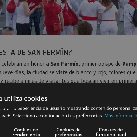
IESTA DE SAN FERMÍN?
 celebran en honor a
San Fermín
, primer obispo de
Pamp
ueve días, la ciudad se viste de blanco y rojo, colores que
 y recibe a miles de visitantes que buscan vivir en prime
ntensas del mundo
.
b utiliza cookies
do es el
encierro
, donde corredores y toros recorren un t
ejorar la experiencia de usuario mostrando contenido personaliz
esta de Santo Domingo
hasta la
plaza de toros de Pa
 web. Selecciona a continuación tus preferencias.
Más informaci
 de San Fermín
es mucho más: incluye la tradicional proc
 de gigantes y cabezudos
, conciertos y actividades par
Cookies de
Cookies de
Cookies de
rendimiento
preferencias
funcionalidad
a
y, cada noche, espectaculares
fuegos artificiales
.