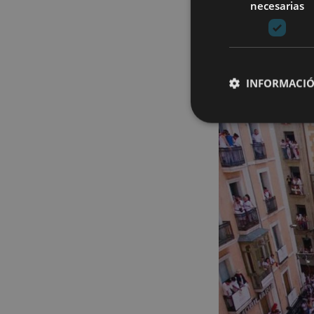
necesarias
Pamplona se convie
ciudad entera celeb
INFORMACIÓ
Cookies estrictam
Las cookies estrictam
gestión de cuentas. E
Nombre
CookieScriptConse
JSESSIONID