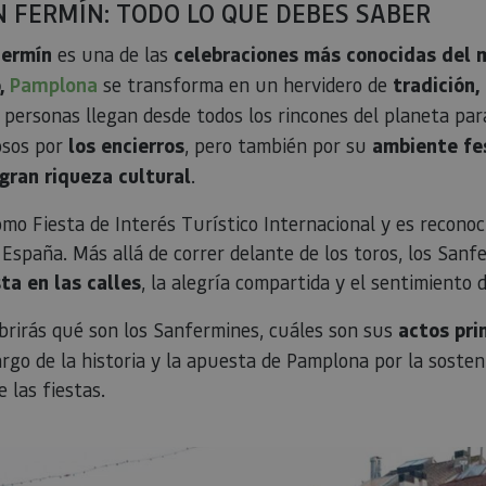
N FERMÍN: TODO LO QUE DEBES SABER
Fermín
es una de las
celebraciones más conocidas del
o,
Pamplona
se transforma en un hervidero de
tradición,
e personas llegan desde todos los rincones del planeta par
osos por
los encierros
, pero también por su
ambiente fe
gran riqueza cultural
.
mo Fiesta de Interés Turístico Internacional y es recono
España. Más allá de correr delante de los toros, los Sanf
sta en las calles
, la alegría compartida y el sentimiento
brirás qué son los Sanfermines, cuáles son sus
actos pri
argo de la historia y la apuesta de Pamplona por la sosteni
 las fiestas.