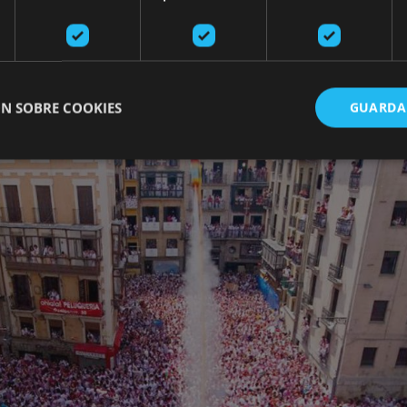
rte en un escenario único donde
la fiesta se siente en 
ra sin descanso.
N SOBRE COOKIES
GUARDA
ente necesarias
Cookies de rendimiento
Cookies de preferencias
Cookie
Cookies no clasificadas
ente necesarias permiten la funcionalidad principal del sitio web, como el inicio de ses
l sitio web no se puede utilizar correctamente sin las cookies estrictamente necesarias.
Proveedor
/
Vencimiento
Descripción
Dominio
nt
1 mes
El servicio Cookie-Script.com utiliza esta c
CookieScript
las preferencias de consentimiento de cooki
www.visitnavarra.es
Es necesario que el banner de cookies de C
funcione correctamente.
Sesión
Cookie de sesión de plataforma de propósit
Oracle