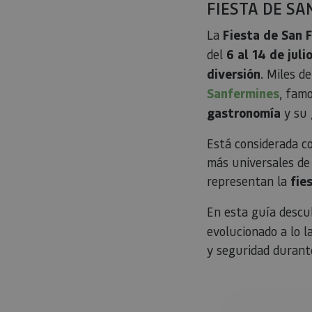
FIESTA DE SA
La
Fiesta de San 
del
6 al 14 de juli
diversión
. Miles d
Sanfermines
, fam
gastronomía
y su
Está considerada co
más universales de 
representan la
fie
En esta guía descu
evolucionado a lo l
y seguridad durante