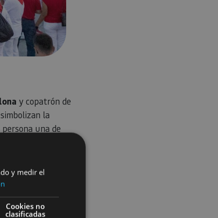
lona
y copatrón de
 simbolizan la
ra persona una de
rayecto de 875
ado y medir el
mplona
. Sin
ón
esión en honor al
a todas las edades,
Cookies no
clasificadas