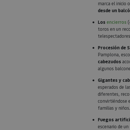
marca el inicio 
desde un balc
Los
encierros
(
_pk_id.59.3f34
toros en un rec
telespectadores
Procesión de S
Pamplona, escol
pageviewCount
cabezudos
acom
algunos balcone
Gigantes y ca
esperados de las
diferentes, reco
convirtiéndose e
familias y niños
Fuegos artific
escenario de un