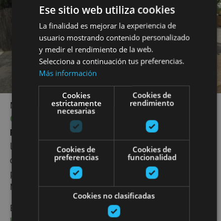
Máximo Abete
. Y para quienes saben apreciar la
Ese sitio web utiliza cookies
viticultura orgánica y sostenible, Navarra les va a
La finalidad es mejorar la experiencia de
encantar porque muchas de sus bodegas cuentan
usuario mostrando contenido personalizado
con una gran
variedad de experiencias de
y medir el rendimiento de la web.
enoturismo ecológico
.
Selecciona a continuación tus preferencias.
Más información
Cookies
Cookies de
estrictamente
rendimiento
necesarias
Cookies de
Cookies de
preferencias
funcionalidad
Cookies no clasificadas
Muy cerca de San Martín de Unx, se encuentra