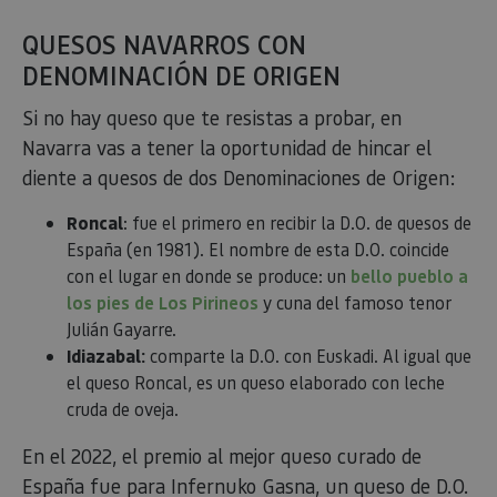
serie cor
números
letras, qu
cree que 
código d
referenci
el domin
configura
cookie.
pageviewCount
.visitnavarra.es
1 día
Esta cook
utiliza pa
contar y 
las vistas
página p
usuario 
su visita 
mejorar 
QUESOS NAVARROS CON
personali
experienc
DENOMINACIÓN DE ORIGEN
usuario.
Si no hay queso que te resistas a probar, en
Navarra vas a tener la oportunidad de hincar el
diente a quesos de dos Denominaciones de Origen:
Roncal
: fue el primero en recibir la D.O. de quesos de