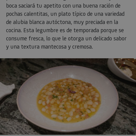
prefijo _
es segui
una serie
de númer
letras, qu
cree que 
UN CLÁSICO DE CUCHARA, LAS
código d
referenci
POCHAS DE SANGÜESA
el domin
configura
cookie.
Y para completar este recorrido, nos dirigimos a
_pk_id.59.3f34
www.visitnavarra.es
1 año
Este nom
Sangüesa
, donde contemplarás la magnífica
cookie es
asociado 
portada románica de la Iglesia Santa María y tu
platafor
análisis 
boca saciará tu apetito con una buena ración de
código ab
Piwik. Se 
pochas calentitas, un plato típico de una variedad
para ayu
los propi
de alubia blanca autóctona, muy preciada en la
de sitios
rastrear e
cocina. Esta legumbre es de temporada porque se
comport
de los vis
consume fresca, lo que le otorga un delicado sabor
y medir e
rendimie
y una textura mantecosa y cremosa.
sitio. Es 
cookie de
patrón, 
prefijo _
seguido 