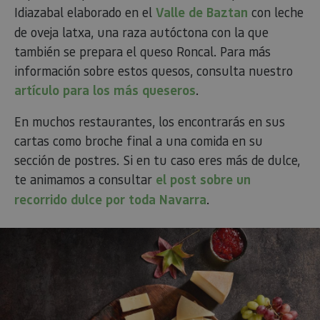
España (en 1981). El nombre de esta D.O. coincide
con el lugar en donde se produce: un
bello pueblo a
los pies de Los Pirineos
y cuna del famoso tenor
Julián Gayarre.
Idiazabal:
comparte la D.O. con Euskadi. Al igual que
el queso Roncal, es un queso elaborado con leche
cruda de oveja.
En el 2022, el premio al mejor queso curado de
España fue para Infernuko Gasna, un queso de D.O.
Idiazabal elaborado en el
Valle de Baztan
con leche
de oveja latxa, una raza autóctona con la que
también se prepara el queso Roncal. Para más
información sobre estos quesos, consulta nuestro
artículo para los más queseros
.
En muchos restaurantes, los encontrarás en sus
cartas como broche final a una comida en su