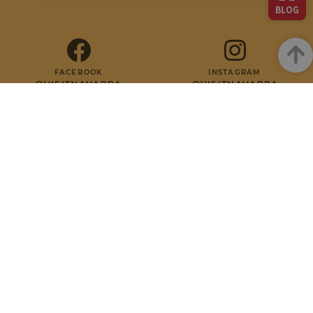
BLOG
Arrib
FACEBOOK
INSTAGRAM
@VISITNAVARRA
@VISITNAVARRA
TIKTOK
YOUTUBE
@VISITNAVARRA
@VISITNAVARRA
PINTEREST
LINKEDIN
@VISITNAVARRA
@VISITNAVARRA