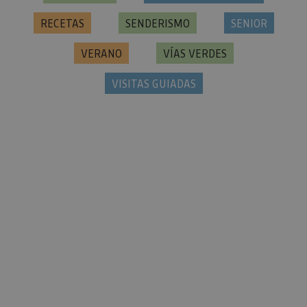
FIESTAS, TRADICIONES Y ESPECTÁCULOS
GASTRONOMÍA
GRUPO
INVIERNO
NAVIDAD
NIEVE
OTOÑO
PAREJAS
PARQUES DE AVENTURA
PRIMAVERA
PUEBLOS Y CIUDADES
RECETAS
SENDERISMO
SENIOR
VERANO
VÍAS VERDES
VISITAS GUIADAS