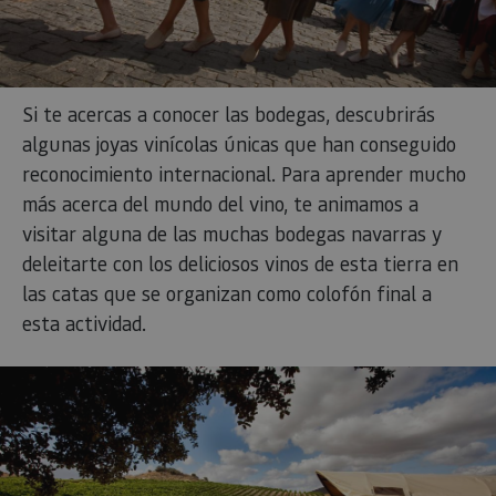
Dominio
CookieScriptConsent
1 mes
El se
CookieScript
Cook
www.visitnavarra.es
Scri
utili
cook
reco
pref
cons
de c
los v
Es n
que 
de c
Cook
Scri
func
corr
JSESSIONID
Sesión
Cook
Oracle
Política
sesi
Corporation
de Privacidad de Google
plat
www.visitnavarra.es
prop
Si te acercas a conocer las bodegas, descubrirás
gene
util
algunas joyas vinícolas únicas que han conseguido
sitio
en J
reconocimiento internacional. Para aprender mucho
Nor
más acerca del mundo del vino, te animamos a
se ut
mant
visitar alguna de las muchas bodegas navarras y
sesi