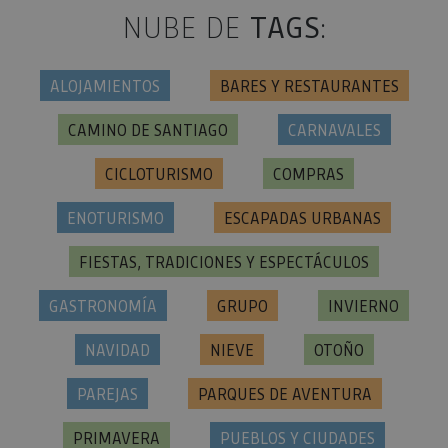
Conoce más sobre la gastronomía
navarra
NUBE DE
TAGS
:
ALOJAMIENTOS
BARES Y RESTAURANTES
CAMINO DE SANTIAGO
CARNAVALES
CICLOTURISMO
COMPRAS
ENOTURISMO
ESCAPADAS URBANAS