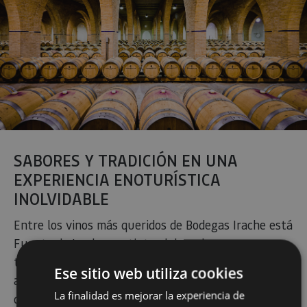
SABORES Y TRADICIÓN EN UNA
EXPERIENCIA ENOTURÍSTICA
INOLVIDABLE
Entre los vinos más queridos de Bodegas Irache está
Fuente de Irache, un tinto elaborado con
tempranillo y merlot, envejecido en roble francés y
Ese sitio web utiliza cookies
americano, y creado como homenaje a los peregrinos
La finalidad es mejorar la experiencia de
que siguen pasando por la fuente con la misma