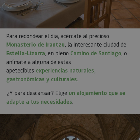
Para redondear el día, acércate al precioso
Monasterio de Irantzu
, la interesante ciudad de
Estella-Lizarra
, en pleno
Camino de Santiago
, o
anímate a alguna de estas
apetecibles
experiencias naturales,
gastronómicas y culturales
.
¿Y para descansar? Elige
un alojamiento que se
adapte a tus necesidades
.