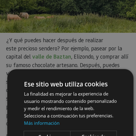
¿Y qué puedes hacer después de realizar
este precioso sendero? Por ejemplo, pasear por la
capital del
valle de Baztan
, Elizondo, y comprar allí
su famoso chocolate artesano. Después, puedes
visitar el
Señorío de Bertiz
y deleitarte con
su jardín botánico, o dirigirte hacia el norte para
Ese sitio web utiliza cookies
descubrir las
cuevas de Zugarramurdi
y
La finalidad es mejorar la experiencia de
su historia relacionada con la brujería. También,
usuario mostrando contenido personalizado
puedes apuntarte a
planes
como visitas guiadas a
y medir el rendimiento de la web.
pueblos y espacios naturales, aprender en un taller
Selecciona a continuación tus preferencias.
de kaikus... ¡Existen múltiples opciones!
Más información