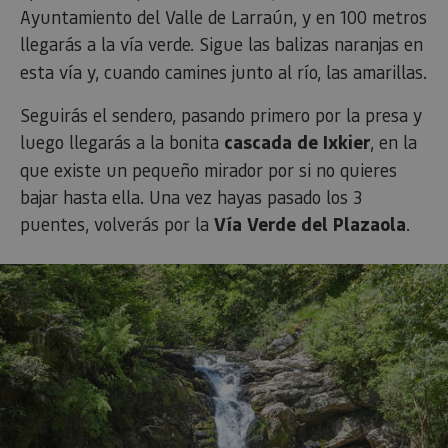
Ayuntamiento del Valle de Larraún, y en 100 metros
asociado 
platafor
llegarás a la
​​
vía verde. Sigue las balizas naranjas en
análisis 
código ab
esta vía y, cuando camines junto al río, las amarillas.
Piwik. Se 
para ayu
los propi
Seguirás el sendero, pasando primero por la presa y
de sitios
rastrear e
luego llegarás a la bonita
cascada de Ixkier
, en la
comport
de los vis
que existe un pequeño mirador por si no quieres
y medir e
rendimie
bajar hasta ella. Una vez hayas pasado los 3
sitio. Es 
cookie de
puentes, volverás por la
Vía Verde del Plazaola
.
patrón, 
prefijo _
seguido 
serie cor
números
letras, qu
cree que 
código d
referenci
el domin
configura
cookie.
pageviewCount
.visitnavarra.es
1 día
Esta cook
utiliza pa
contar y 