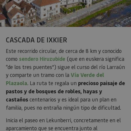
_pk_ses.59.3f34
www.visitnavarra.es
30 minutos
Este nom
cookie es
asociado 
platafor
análisis 
código ab
Piwik. Se 
para ayu
los propi
CASCADA DE IXKIER
de sitios
rastrear e
comport
Este recorrido circular, de cerca de 8 km y conocido
de los vis
y medir e
como
sendero Hiruzubide
(que en euskera significa
rendimie
sitio. Es 
“de los tres puentes”) sigue el curso del río Larraún
cookie de
patrón, 
y comparte un tramo con la
Vía Verde del
prefijo _
es segui
Plazaola
. La ruta te regala un
precioso paisaje de
una serie
de númer
pastos y de bosques de robles, hayas y
letras, qu
cree que 
castaños
centenarios y es ideal para un plan en
código d
referenci
familia, pues no entraña ningún tipo de dificultad.
el domin
configura
cookie.
Inicia el paseo en Lekunberri, concretamente en el
_pk_id.59.3f34
www.visitnavarra.es
1 año
Este nom
aparcamiento que se encuentra junto al
cookie es