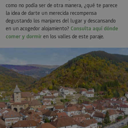
análisis 
como no podía ser de otra manera, ¿qué te parece
Google m
utilizado.
la idea de darte un merecida recompensa
cookie se 
para dist
degustando los manjares del lugar y descansando
usuarios 
en un acogedor alojamiento?
Consulta aquí dónde
asignand
número
comer y dormir
en los valles de este paraje.
generad
aleatori
como
identific
cliente. S
incluye e
solicitud
página e
sitio y se 
para calcu
datos de
visitantes
sesiones 
campañas
los infor
análisis d
_ga_V2BZ6ZS61P
.visitnavarra.es
1 año 1 mes
Google An
utiliza es
cookie p
mantener
estado de
sesión.