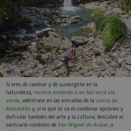
las vistas
página p
usuario 
su visita 
mejorar 
personali
experienc
usuario.
Si eres de caminar y de sumergirte en la
naturaleza,
recorre andando o en bici esta vía
verde
, adéntrate en las entrañas de la
cueva de
Mendukilo
y, si lo que te va es combinar opciones y
disfrutar también del arte y la cultura, descubre el
santuario románico de
San Miguel de Aralar
, o