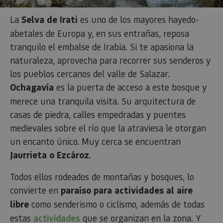
La
Selva de Irati
es uno de los mayores hayedo-
Proveedor
/
Nombre
Vencimient
Proveedor
Dominio
/
abetales de Europa y, en sus entrañas, reposa
Nombre
Vencimiento
Descripc
Proveedor
Dominio
/
Nombre
Vencimiento
Descripc
tranquilo el embalse de Irabia. Si te apasiona la
_hjSession_3655069
.visitnavarra.es
30 minutos
Proveedor
Dominio
Nombre
Vencimiento
Descripción
GUEST_LANGUAGE_ID
.visitnavarra.es
1 año
Esta coo
/
Dominio
naturaleza, aprovecha para recorrer sus senderos y
LFR_SESSION_STATE_8191652
www.visitnavarra.es
Sesión
se utiliza
C
1 mes 1 día
Esta cook
Adform
para
utiliza pa
.adform.net
uid
.adform.net
2 meses
Esta cookie
los pueblos cercanos del valle de Salazar.
GN
www.visitnavarra.es
Sesión
almacen
identifica
proporciona
la
frecuenci
una
Ochagavía
es la puerta de acceso a este bosque y
preferen
_hjSessionUser_3655069
.visitnavarra.es
1 año
visitas y
identificación
lingüísti
visitante
de usuario
merece una tranquila visita. Su arquitectura de
de un
Event3PvTriggered
.visitnavarra.es
al sitio w
1 día
generada por
usuario,
Recopila
máquina y
casas de piedra, calles empedradas y puentes
permitie
sobre las 
asignada de
que el si
del usuar
forma única
medievales sobre el río que la atraviesa le otorgan
web
sitio we
y recopila
presente
las págin
datos sobre
un encanto único. Muy cerca se encuentran
conteni
se han le
la actividad
en el id
en el sitio
Jaurrieta o Ezcároz
.
preferid
_ga
1 año 1 mes
Este nom
Google LLC
web. Estos
visitas
cookie es
.visitnavarra.es
datos
posterior
asociado
pueden
Todos ellos rodeados de montañas y bosques, lo
Google
enviarse a un
Universal
tercero para
convierte en
paraíso para actividades al aire
Analytics
su análisis y
una
elaboración
libre
como senderismo o ciclismo, además de todas
actualiza
de informes.
significat
estas
actividades
que se organizan en la zona. Y
servicio 