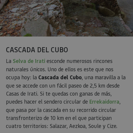
Cookies de rendimiento
Cookies de preferencias
Cookies de funcionalidad
Cookies no clasificadas
Las cookies estrictamente necesarias permiten la
CASCADA DEL CUBO
funcionalidad principal del sitio web, como el inicio de
sesión de usuario y la gestión de cuentas. El sitio web
no se puede utilizar correctamente sin las cookies
La
Selva de Irati
esconde numerosos rincones
estrictamente necesarias.
naturales únicos. Uno de ellos es este que nos
Proveedor
/
Nombre
Vencimiento
Desc
ocupa hoy: la
Cascada del Cubo
, una maravilla a la
Dominio
que se accede con un fácil paseo de 2,5 km desde
CookieScriptConsent
1 mes
El se
CookieScript
Cook
www.visitnavarra.es
Casas de Irati. Si te quedas con ganas de más,
Scri
utili
puedes hacer el sendero circular de
Errekaidorra
,
cook
reco
que pasa por la cascada en su recorrido circular
pref
cons
transfronterizo de 10 km en el que participan
de c
los v
cuatro territorios: Salazar, Aezkoa, Soule y Cize.
Es n
que 