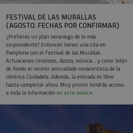
generad
aleatori
como
identific
FESTIVAL DE LAS MURALLAS
cliente. S
incluye e
(AGOSTO. FECHAS POR CONFIRMAR)
solicitud
página e
sitio y se 
¿Prefieres un plan veraniego de lo más
para calcu
datos de
sorprendente? Entonces tienes una cita en
visitantes
sesiones 
Pamplona con el Festival de las Murallas.
campañas
los infor
Actuaciones circenses, danza, música… y como telón
análisis d
de fondo el recinto amurallado renacentista de la
_ga_V2BZ6ZS61P
.visitnavarra.es
1 año 1 mes
Google An
céntrica Ciudadela. Además, la entrada es libre
utiliza es
cookie p
hasta completar aforo. Muy pronto tendrás acceso
mantener
estado de
a toda la información
en este enlace.
sesión.
_pk_ses.59.3f34
www.visitnavarra.es
30 minutos
Este nom
cookie es
asociado 
platafor
análisis 
código ab
Piwik. Se 
para ayu