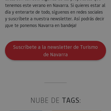
rastrear e
tenemos este verano en Navarra. Si quieres estar al
comport
de los vis
día y enterarte de todo, síguenos en redes sociales
y medir e
rendimie
y suscríbete a nuestra newsletter. Así podrás decir
sitio. Es 
cookie de
¡que te ponemos Navarra en bandeja!
patrón, 
prefijo _
seguido 
serie cor
números
letras, qu
Suscríbete a la newsletter de Turismo
cree que 
código d
de Navarra
referenci
el domin
configura
cookie.
pageviewCount
.visitnavarra.es
1 día
Esta cook
utiliza pa
contar y 
las vistas
página p
usuario 
su visita 
mejorar 
NUBE DE
TAGS
:
personali
experienc
usuario.