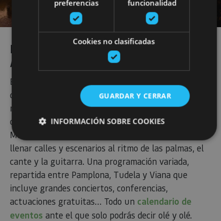
preferencias
funcionalidad
Cookies no clasificadas
FLAMENCO ON FIRE (DEL 18 AL 27
AGOSTO)
Este festival está de enhorabuena y es que cumple
diez años consolidado en la agenda del verano
GUARDAR Y CERRAR
navarro. En su décima edición, desde figuras tan
consagradas como Miguel Poveda o Estrella
INFORMACIÓN SOBRE COOKIES
Morente hasta artistas emergentes volverán a
llenar calles y escenarios al ritmo de las palmas, el
cante y la guitarra. Una programación variada,
Cookies estrictamente necesarias
repartida entre Pamplona, Tudela y Viana que
Cookies de rendimiento
incluye grandes conciertos, conferencias,
Cookies de preferencias
actuaciones gratuitas… Todo un
calendario de
Cookies de funcionalidad
eventos
ante el que solo podrás decir olé y olé.
Cookies no clasificadas