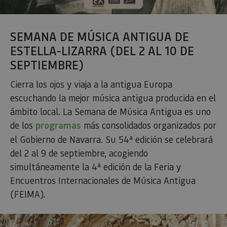
prop
gene
util
sitio
SEMANA DE MÚSICA ANTIGUA DE
en J
Nor
ESTELLA-LIZARRA (DEL 2 AL 10 DE
se ut
mant
SEPTIEMBRE)
sesi
usua
anón
Cierra los ojos y viaja a la antigua Europa
part
serv
escuchando la mejor música antigua producida en el
COOKIE_SUPPORT
www.visitnavarra.es
1 año
Esta
ámbito local. La Semana de Música Antigua es uno
utili
dete
de los
programas
más consolidados organizados por
nave
usua
el Gobierno de Navarra. Su 54ª edición se celebrará
cook
del 2 al 9 de septiembre, acogiendo
simultáneamente la 4ª edición de la Feria y
Encuentros Internacionales de Música Antigua
Proveedor
/
(FEIMA).
Nombre
Vencimient
Proveedor
Dominio
/
Nombre
Vencimiento
Descripc
Proveedor
Dominio
/
Nombre
Vencimiento
Descripc
_hjSession_3655069
.visitnavarra.es
30 minutos
Proveedor
Dominio
Nombre
Vencimiento
Descripción
GUEST_LANGUAGE_ID
.visitnavarra.es
1 año
Esta coo
/
Dominio
LFR_SESSION_STATE_8191652
www.visitnavarra.es
Sesión
se utiliza
C
1 mes 1 día
Esta cook