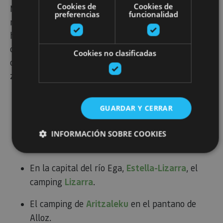
Cookies de
Cookies de
Navarra. Sin duda, la calidad de sus espacios
preferencias
funcionalidad
naturales, un paisaje salpicado de patrimonio
histórico y una tierra plagada de vino y gastronomía
conforman un territorio excelente para los
Cookies no clasificadas
cicloturistas más exigentes. Los campings en la
zona son:
Cerca de la Sierra de Codés, hallarás las rutas
GUARDAR Y CERRAR
que te ofrece
el camping de Acedo
.
Al pie de la Sierra de Lokiz, se sitúa el camping
INFORMACIÓN SOBRE COOKIES
de
Artaza
.
En la capital del río Ega,
Estella
-Lizarra
, el
Cookies estrictamente necesarias
camping
Lizarra
.
Cookies de rendimiento
Cookies de preferencias
El camping de
Aritzaleku
en el pantano de
Cookies de funcionalidad
Alloz.