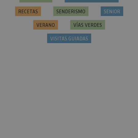
ENOTURISMO
ESCAPADAS URBANAS
FIESTAS, TRADICIONES Y ESPECTÁCULOS
GASTRONOMÍA
GRUPO
INVIERNO
NAVIDAD
NIEVE
OTOÑO
PAREJAS
PARQUES DE AVENTURA
PRIMAVERA
PUEBLOS Y CIUDADES
RECETAS
SENDERISMO
SENIOR
VERANO
VÍAS VERDES
VISITAS GUIADAS