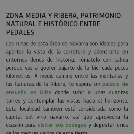
Política
sesi
Corporation
de Privacidad de Google
plat
www.visitnavarra.es
prop
gene
util
sitio
en J
Nor
se ut
mant
sesi
usua
anón
part
serv
COOKIE_SUPPORT
www.visitnavarra.es
1 año
Esta
utili
dete
ZONA MEDIA Y RIBERA, PATRIMONIO
nave
usua
NATURAL E HISTÓRICO ENTRE
cook
PEDALES
Las rutas de esta área de Navarra son ideales para
Proveedor
/
apartar la vista de la carretera y adentrarte en
Nombre
Vencimient
Proveedor
Dominio
/
Nombre
Vencimiento
Descripc
entornos llenos de historia. Tómatelo con calma
Proveedor
Dominio
/
Nombre
Vencimiento
Descripc
_hjSession_3655069
.visitnavarra.es
30 minutos
Proveedor
Dominio