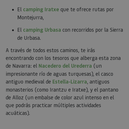
Cookies no clasificadas
El
camping Iratxe
que te ofrece rutas por
Las cookies estrictamente necesarias permiten la
Montejurra,
funcionalidad principal del sitio web, como el inicio de
sesión de usuario y la gestión de cuentas. El sitio web
no se puede utilizar correctamente sin las cookies
El
camping Urbasa
con recorridos por la Sierra
estrictamente necesarias.
de Urbasa.
Proveedor
/
Nombre
Vencimiento
Desc
Dominio
A través de todos estos caminos, te irás
CookieScriptConsent
1 mes
El se
CookieScript
encontrando con los tesoros que alberga esta zona
Cook
www.visitnavarra.es
Scri
de Navarra: el
Nacedero del Urederra
(un
utili
cook
impresionante río de aguas turquesas), el casco
reco
pref
antiguo medieval de
Estella-Lizarra
, antiguos
cons
de c
monasterios (como Irantzu e Iratxe), y el pantano
los v
Es n
de Alloz (un embalse de color azul intenso en el
que 
de c
que podrás practicar múltiples actividades
Cook
Scri
acuáticas).
func
corr
JSESSIONID
Sesión
Cook
Oracle