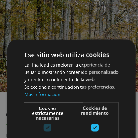
Ese sitio web utiliza cookies
La finalidad es mejorar la experiencia de
usuario mostrando contenido personalizado
y medir el rendimiento de la web.
Selecciona a continuación tus preferencias.
Más información
TIERRA ESTELLA, EL PARAÍSO DEL
Cookies
Cookies de
estrictamente
rendimiento
CICLOTURISTA
necesarias
Tierra Estella
tiene una de las ofertas más
interesantes de campings y rutas ciclables de