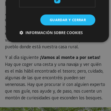
EL ENCANTO DEL TURISMO RURAL
¿Habéis aprendido a encender la chimenea? Es lo
que tienen las
casas rurales
. Se enciende el fogón
GUARDAR Y CERRAR
y se cuentan historias, que pueden tener como
INFORMACIÓN SOBRE COOKIES
escenario cualquiera de los castillos que hemos
visitado durante el día o las calles del precioso
pueblo donde está nuestra casa rural.
Cookies estrictamente necesarias
Y al día siguiente
¡Vamos al monte a por setas!
Cookies de rendimiento
Hay que coger una cesta y una navaja y ver quién
Cookies de preferencias
es el más hábil encontrado el tesoro; pero, cuidado,
Cookies de funcionalidad
algunas de las que encontréis pueden ser
Cookies no clasificadas
venenosas. Hay que procurar ir con alguien experto
Las cookies estrictamente necesarias permiten la
que nos guíe, nos ayude y, de paso, nos cuente un
funcionalidad principal del sitio web, como el inicio de
montón de curiosidades que esconden los bosques.
sesión de usuario y la gestión de cuentas. El sitio web
no se puede utilizar correctamente sin las cookies
estrictamente necesarias.