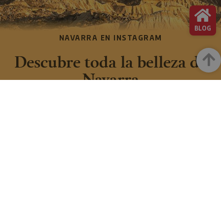
BLOG
NAVARRA EN INSTAGRAM
Descubre toda la belleza de
Arrib
Navarra
Instagram Oficial De Turismo
FACEBOOK
INSTAGRAM
@VISITNAVARRA
@VISITNAVARRA