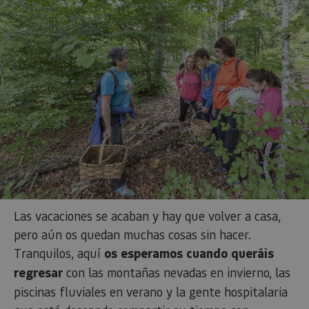
Proveedor
/
Nombre
Vencimiento
Desc
Dominio
CookieScriptConsent
1 mes
El se
CookieScript
Cook
www.visitnavarra.es
Scri
utili
cook
reco
pref
cons
de c
los v
Es n
que 
de c
Cook
Scri
func
corr
JSESSIONID
Sesión
Cook
Oracle
Las vacaciones se acaban y hay que volver a casa,
Política
sesi
Corporation
de Privacidad de Google
plat
www.visitnavarra.es
pero aún os quedan muchas cosas sin hacer.
prop
gene
Tranquilos, aquí
os esperamos cuando queráis
util
sitio
regresar
con las montañas nevadas en invierno, las
en J
Nor
piscinas fluviales en verano y la gente hospitalaria
se ut
mant