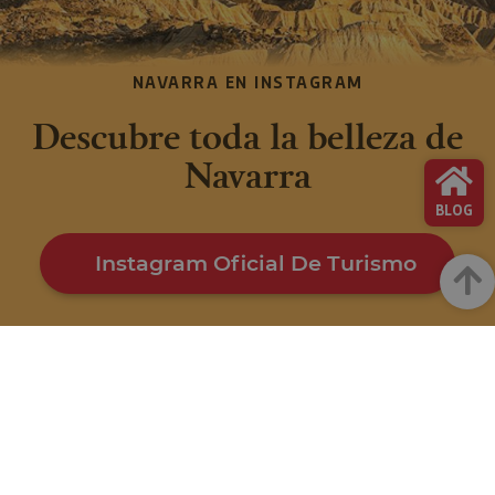
NAVARRA EN INSTAGRAM
Descubre toda la belleza de
Navarra
BLOG
Instagram Oficial De Turismo
Arrib
FACEBOOK
INSTAGRAM
@VISITNAVARRA
@VISITNAVARRA