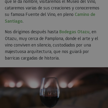
que le da nombre, visitaremos el Museo del Vino,
de c
los v
cataremos varias de sus creaciones y conoceremos
Es n
que 
su famosa Fuente del Vino, en pleno
Camino de
de c
Cook
Santiago
.
Scri
func
corr
Nos dirigimos después hasta
Bodegas Otazu
, en
JSESSIONID
Sesión
Cook
Oracle
Política
Otazu, muy cerca de Pamplona, donde el arte y el
sesi
Corporation
de Privacidad de Google
plat
www.visitnavarra.es
vino conviven en silencio, custodiados por una
prop
gene
majestuosa arquitectura, que nos guiará por
util
sitio
barricas cargadas de historia.
en J
Nor
se ut
mant
sesi
usua
anón
part
serv
COOKIE_SUPPORT
www.visitnavarra.es
1 año
Esta
utili
dete
nave
usua