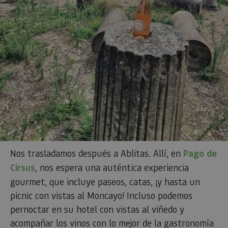
mantener
estado de
sesión.
_pk_ses.59.3f34
www.visitnavarra.es
30 minutos
Este nom
cookie es
asociado 
platafor
análisis 
código ab
Piwik. Se 
para ayu
los propi
de sitios
rastrear e
comport
de los vis
y medir e
rendimie
sitio. Es 
cookie de
Nos trasladamos después a Ablitas. Allí, en
Pago de
patrón, 
prefijo _
Cirsus
, nos espera una auténtica experiencia
es segui
una serie
gourmet, que incluye paseos, catas, ¡y hasta un
de númer
letras, qu
picnic con vistas al Moncayo! Incluso podemos
cree que 
código d
pernoctar en su hotel con vistas al viñedo y
referenci
el domin
acompañar los vinos con lo mejor de la gastronomía
configura