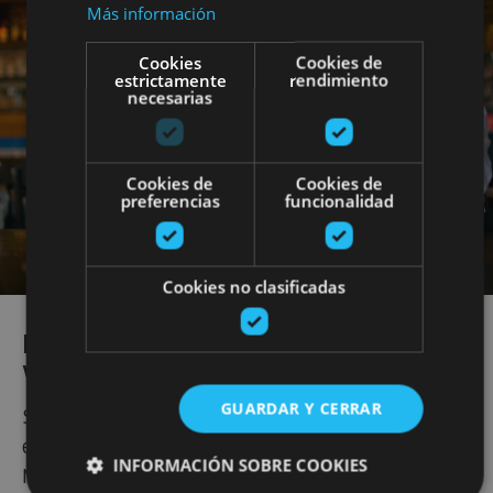
Más información
Cookies
Cookies de
estrictamente
rendimiento
necesarias
Cookies de
Cookies de
preferencias
funcionalidad
Cookies no clasificadas
BODEGAS QUE SE VISITAN… Y SE
VIVEN
GUARDAR Y CERRAR
Sabiendo todo esto, ¡no puedes negarte a vivir una
experiencia enoturística completa! Las bodegas D.O.
INFORMACIÓN SOBRE COOKIES
Navarra nos abren sus puertas, su historia y sus