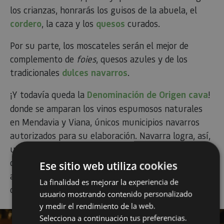
los crianzas, honrarás los guisos de la abuela, el
cordero
, la caza y los
quesos
curados.
Por su parte, los moscateles serán el mejor de
complemento de
foies
, quesos azules y de los
tradicionales
dulces navarros
.
¡Y todavía queda la
Denominación de Origen cava
!
donde se amparan los vinos espumosos naturales
en Mendavia y Viana, únicos municipios navarros
autorizados para su elaboración. Navarra logra, así,
un plus de singularidad, con productos
diferenciados que maridan a la perfección con
Ese sitio web utiliza cookies
aperitivos, pescados,
La finalidad es mejorar la experiencia de
quesos e, incluso, con las famosas pochas navarras.
usuario mostrando contenido personalizado
y medir el rendimiento de la web.
Selecciona a continuación tus preferencias.