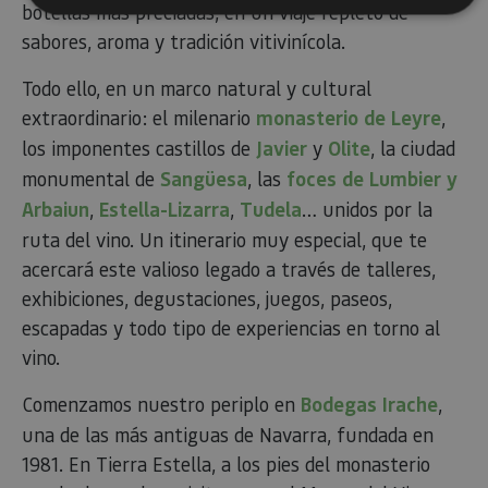
botellas más preciadas, en un viaje repleto de
sabores, aroma y tradición vitivinícola.
Cookies estrictamente necesarias
Todo ello, en un marco natural y cultural
Cookies de rendimiento
extraordinario: el milenario
monasterio de Leyre
,
Cookies de preferencias
los imponentes castillos de
Javier
y
Olite
, la ciudad
Cookies de funcionalidad
monumental de
Sangüesa
, las
foces de Lumbier y
Cookies no clasificadas
Arbaiun
,
Estella-Lizarra
,
Tudela
… unidos por la
Las cookies estrictamente necesarias permiten la
ruta del vino. Un itinerario muy especial, que te
funcionalidad principal del sitio web, como el inicio de
sesión de usuario y la gestión de cuentas. El sitio web
acercará este valioso legado a través de talleres,
no se puede utilizar correctamente sin las cookies
estrictamente necesarias.
exhibiciones, degustaciones, juegos, paseos,
Proveedor
/
escapadas y todo tipo de experiencias en torno al
Nombre
Vencimiento
Desc
Dominio
vino.
CookieScriptConsent
1 mes
El se
CookieScript
Cook
www.visitnavarra.es
Comenzamos nuestro periplo en
Bodegas Irache
,
Scri
utili
una de las más antiguas de Navarra, fundada en
cook
reco
1981. En Tierra Estella, a los pies del monasterio
pref
cons