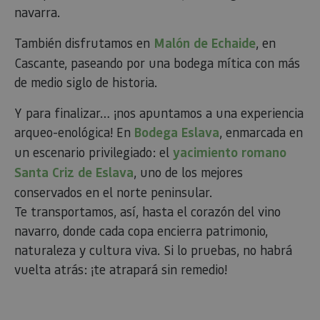
cookie.
navarra.
_pk_id.59.3f34
www.visitnavarra.es
1 año
Este nom
cookie es
También disfrutamos en
Malón de Echaide
, en
asociado 
platafor
Cascante, paseando por una bodega mítica con más
análisis 
de medio siglo de historia.
código ab
Piwik. Se 
para ayu
los propi
Y para finalizar… ¡nos apuntamos a una experiencia
de sitios
arqueo-enológica! En
Bodega Eslava
, enmarcada en
rastrear e
comport
un escenario privilegiado: el
yacimiento romano
de los vis
y medir e
Santa Criz de Eslava
, uno de los mejores
rendimie
sitio. Es 
conservados en el norte peninsular.
cookie de
patrón, 
Te transportamos, así, hasta el corazón del vino
prefijo _
seguido 
navarro, donde cada copa encierra patrimonio,
serie cor
números
naturaleza y cultura viva. Si lo pruebas, no habrá
letras, qu
cree que 
vuelta atrás: ¡te atrapará sin remedio!
código d
referenci
el domin
configura
cookie.