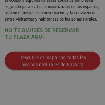
_ga_V2BZ6ZS61P
.visitnavarra.es
1 año 1 mes
Google An
regulado para evitar la masificación de los espacios,
utiliza es
cookie p
así como mejorar su conservación y la convivencia
mantener
entre visitantes y habitantes de las zonas rurales.
estado de
sesión.
NO TE OLVIDES DE RESERVAR
_pk_ses.59.3f34
www.visitnavarra.es
30 minutos
Este nom
cookie es
TU PLAZA AQUÍ.
asociado 
platafor
análisis 
código ab
Piwik. Se 
para ayu
los propi
Descubre el mapa con todas las
de sitios
rastrear e
piscinas naturales de Navarra
comport
de los vis
y medir e
rendimie
sitio. Es 
cookie de
patrón, 
prefijo _
es segui
una serie
de númer
letras, qu
cree que 