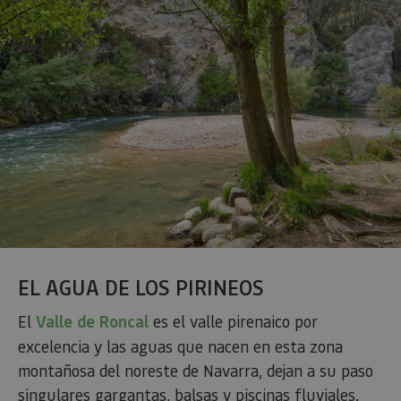
cook
reco
pref
cons
de c
los v
Es n
que 
de c
Cook
Scri
func
corr
JSESSIONID
Sesión
Cook
Oracle
Política
sesi
Corporation
de Privacidad de Google
plat
www.visitnavarra.es
prop
gene
util
sitio
en J
Nor
EL AGUA DE LOS PIRINEOS
se ut
mant
sesi
El
Valle de Roncal
es el valle pirenaico por
usua
anón
excelencia y las aguas que nacen en esta zona
part
montañosa del noreste de Navarra, dejan a su paso
serv
singulares gargantas, balsas y piscinas fluviales.
COOKIE_SUPPORT
www.visitnavarra.es
1 año
Esta