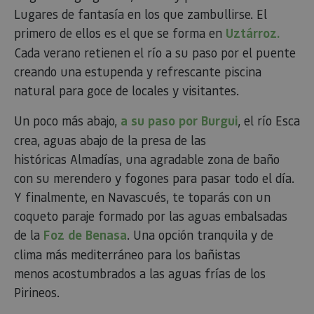
utili
Lugares de fantasía en los que zambullirse. El
dete
nave
primero de ellos es el que se forma en
Uztárroz.
usua
cook
Cada verano retienen el río a su paso por el puente
creando una estupenda y refrescante piscina
natural para goce de locales y visitantes.
Proveedor
/
Nombre
Vencimient
Un poco más abajo,
a su paso por Burgui
, el río Esca
Proveedor
Dominio
/
Nombre
Vencimiento
Descripc
Proveedor
Dominio
/
Nombre
Vencimiento
Descripc
crea, aguas abajo de la presa de las
_hjSession_3655069
.visitnavarra.es
30 minutos
Proveedor
Dominio
Nombre
Vencimiento
Descripción
GUEST_LANGUAGE_ID
.visitnavarra.es
1 año
Esta coo
/
Dominio
históricas Almadías, una agradable zona de baño
LFR_SESSION_STATE_8191652
www.visitnavarra.es
Sesión
se utiliza
C
1 mes 1 día
Esta cook
Adform
para
utiliza pa
.adform.net
uid
.adform.net
2 meses
Esta cookie
con su merendero y fogones para pasar todo el día.
GN
www.visitnavarra.es
Sesión
almacen
identifica
proporciona
la
frecuenci
una
Y finalmente, en Navascués, te toparás con un
preferen
_hjSessionUser_3655069
.visitnavarra.es
1 año
visitas y
identificación
lingüísti
visitante
de usuario
coqueto paraje formado por las aguas embalsadas
de un
Event3PvTriggered
.visitnavarra.es
al sitio w
1 día
generada por
usuario,
Recopila
máquina y
de la
Foz de Benasa
. Una opción tranquila y de
permitie
sobre las 
asignada de
que el si
del usuar
forma única
clima más mediterráneo para los bañistas
web
sitio we
y recopila
presente
las págin
menos acostumbrados a las aguas frías de los
datos sobre
conteni
se han le
la actividad
en el id
Pirineos.
en el sitio
preferid
_ga
1 año 1 mes
Este nom
Google LLC
web. Estos
visitas
cookie es
.visitnavarra.es
datos