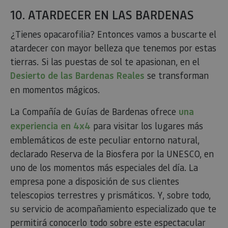
el domin
10. ATARDECER EN LAS BARDENAS
configura
cookie.
¿Tienes opacarofilia? Entonces vamos a buscarte el
pageviewCount
.visitnavarra.es
1 día
Esta cook
utiliza pa
atardecer con mayor belleza que tenemos por estas
contar y 
las vistas
tierras. Si las puestas de sol te apasionan, en el
página p
usuario 
Desierto de las Bardenas Reales
se transforman
su visita 
mejorar 
en momentos mágicos.
personali
experienc
usuario.
La Compañía de Guías de Bardenas ofrece
una
experiencia en 4x4
para visitar los lugares más
emblemáticos de este peculiar entorno natural,
declarado Reserva de la Biosfera por la UNESCO, en
uno de los momentos más especiales del día. La
empresa pone a disposición de sus clientes
telescopios terrestres y prismáticos. Y, sobre todo,
su servicio de acompañamiento especializado que te
permitirá conocerlo todo sobre este espectacular