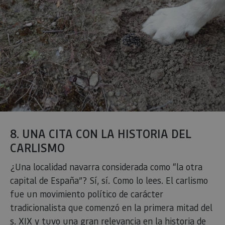
cook
reco
pref
cons
de c
los v
Es n
que 
de c
Cook
Scri
func
corr
JSESSIONID
Sesión
Cook
Oracle
Política
sesi
Corporation
de Privacidad de Google
plat
www.visitnavarra.es
prop
8. UNA CITA CON LA HISTORIA DEL
gene
util
CARLISMO
sitio
en J
Nor
¿Una localidad navarra considerada como “la otra
se ut
mant
capital de España”? Sí, sí. Como lo lees. El carlismo
sesi
usua
fue un movimiento político de carácter
anón
part
tradicionalista que comenzó en la primera mitad del
serv
s. XIX y tuvo una gran relevancia en la historia de
COOKIE_SUPPORT
www.visitnavarra.es
1 año
Esta