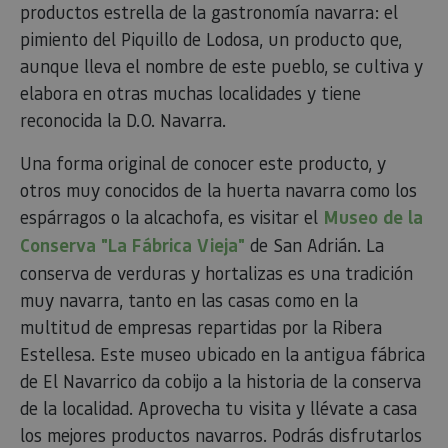
productos estrella de la gastronomía navarra: el
_ga_V2BZ6ZS61P
.visitnavarra.es
1 año 1 mes
Google An
pimiento del Piquillo de Lodosa, un producto que,
utiliza es
cookie p
aunque lleva el nombre de este pueblo, se cultiva y
mantener
estado de
elabora en otras muchas localidades y tiene
sesión.
reconocida la D.O. Navarra.
_pk_ses.59.3f34
www.visitnavarra.es
30 minutos
Este nom
cookie es
asociado 
Una forma original de conocer este producto, y
platafor
análisis 
otros muy conocidos de la huerta navarra como los
código ab
Piwik. Se 
espárragos o la alcachofa, es visitar el
Museo de la
para ayu
los propi
Conserva "La Fábrica Vieja"
de San Adrián. La
de sitios
rastrear e
conserva de verduras y hortalizas es una tradición
comport
de los vis
muy navarra, tanto en las casas como en la
y medir e
rendimie
multitud de empresas repartidas por la Ribera
sitio. Es 
cookie de
Estellesa. Este museo ubicado en la antigua fábrica
patrón, 
prefijo _
de El Navarrico da cobijo a la historia de la conserva
es segui
de la localidad. Aprovecha tu visita y llévate a casa
una serie
de númer
los mejores productos navarros. Podrás disfrutarlos
letras, qu
cree que 