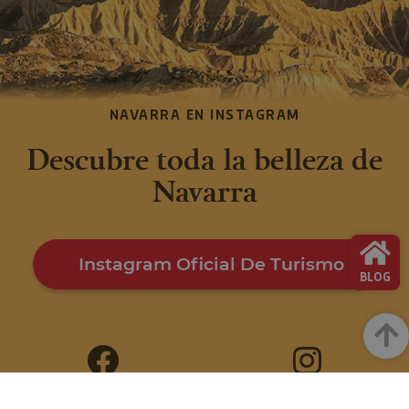
NAVARRA EN INSTAGRAM
Descubre toda la belleza de
Navarra
Instagram Oficial De Turismo
BLOG
Arrib
FACEBOOK
INSTAGRAM
@VISITNAVARRA
@VISITNAVARRA