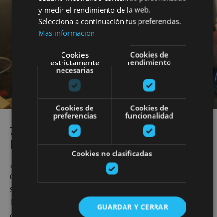
y medir el rendimiento de la web.
Selecciona a continuación tus preferencias.
Más información
Cookies
Cookies de
estrictamente
rendimiento
necesarias
Cookies de
Cookies de
preferencias
funcionalidad
7. UNA EXPERIENCIA TRUFERA
PREMIUM
Cookies no clasificadas
¿Sabías que en la localidad de Metauten, a los pies
de la sierra de Lokiz y muy cerca de Estella-Lizarra,
se produce trufa de manera natural? Por eso, el
Museo de la trufa
es el lugar perfecto para
GUARDAR Y CERRAR
conocer este producto tan apreciado en la alta