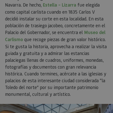
utili
Navarra. De hecho,
Estella – Lizarra
fue elegida
dete
nave
como capital carlista cuando en 1835 Carlos V
usua
cook
decidió instalar su corte en esta localidad. En esta
población de trasiego jacobeo, concretamente en el
Palacio del Gobernador, se encuentra el
Museo del
Carlismo
que recoge piezas de gran valor histórico.
Proveedor
/
Nombre
Vencimient
Proveedor
Dominio
/
Si te gusta la historia, aprovecha a realizar la visita
Nombre
Vencimiento
Descripc
Proveedor
Dominio
/
Nombre
Vencimiento
Descripc
_hjSession_3655069
.visitnavarra.es
30 minutos
Proveedor
Dominio
guiada y gratuita y a admirar las estancias
Nombre
Vencimiento
Descripción
GUEST_LANGUAGE_ID
.visitnavarra.es
1 año
Esta coo
/
Dominio
LFR_SESSION_STATE_8191652
www.visitnavarra.es
Sesión
se utiliza
C
1 mes 1 día
Esta cook
palaciegas llenas de cuadros, uniformes, monedas,
Adform
para
utiliza pa
.adform.net
uid
.adform.net
2 meses
Esta cookie
GN
www.visitnavarra.es
Sesión
almacen
fotografías y documentos con gran relevancia
identifica
proporciona
la
frecuenci
una
preferen
histórica. Cuando termines, acércate a las iglesias y
_hjSessionUser_3655069
.visitnavarra.es
1 año
visitas y
identificación
lingüísti
visitante
de usuario
palacios de esta interesante ciudad considerada “la
de un
Event3PvTriggered
.visitnavarra.es
al sitio w
1 día
generada por
usuario,
Recopila
máquina y
Toledo del norte” por su importante patrimonio
permitie
sobre las 
asignada de
que el si
del usuar
forma única
monumental, cultural y artístico.
web
sitio we
y recopila
presente
las págin
datos sobre
conteni
se han le
la actividad
en el id
en el sitio
preferid
_ga
1 año 1 mes
Este nom
Google LLC
web. Estos
visitas
cookie es
.visitnavarra.es
datos