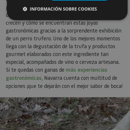
gastronomía. Ofrecen una experiencia premium
INFORMACIÓN SOBRE COOKIES
donde tendrás la oportunidad de aprender cómo
crecen y cómo se encuentran estas joyas
gastronómicas gracias a la sorprendente exhibición
Cookies estrictamente necesarias
de un perro trufero. Uno de los mejores momentos
Cookies de rendimiento
llega con la degustación de la trufa y productos
Cookies de preferencias
gourmet elaborados con este ingrediente tan
Cookies de funcionalidad
especial, acompañados de vino o cerveza artesana.
Cookies no clasificadas
Si te quedas con ganas de
más experiencias
Las cookies estrictamente necesarias permiten la
gastronómicas
, Navarra cuenta con multitud de
funcionalidad principal del sitio web, como el inicio de
sesión de usuario y la gestión de cuentas. El sitio web
opciones ¡que te dejarán con el mejor sabor de boca!
no se puede utilizar correctamente sin las cookies
estrictamente necesarias.
Proveedor
/
Nombre
Vencimiento
Desc
Dominio
CookieScriptConsent
1 mes
El se
CookieScript
Cook
www.visitnavarra.es
Scri
utili