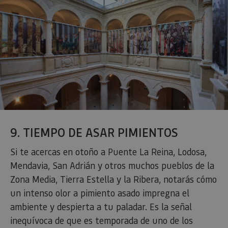
posterior
asociado
pueden
Google
enviarse a un
Universal
tercero para
Analytics
su análisis y
una
elaboración
actualiza
de informes.
significat
servicio 
análisis 
Google m
utilizado.
cookie se 
para dist
usuarios 
asignand
número
generad
aleatori
9. TIEMPO DE ASAR PIMIENTOS
como
identific
cliente. S
Si te acercas en otoño a Puente La Reina, Lodosa,
incluye e
solicitud
Mendavia, San Adrián y otros muchos pueblos de la
página e
sitio y se 
Zona Media, Tierra Estella y la Ribera, notarás cómo
para calcu
datos de
un intenso olor a pimiento asado impregna el
visitantes
ambiente y despierta a tu paladar. Es la señal
sesiones 
campañas
inequívoca de que es temporada de uno de los
los infor
análisis d