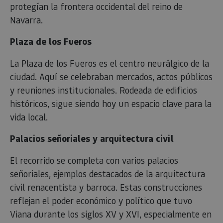
protegían la frontera occidental del reino de
JSESSIONID
Sesión
Cook
Oracle
Política
sesi
Corporation
Navarra.
de Privacidad de Google
plat
www.visitnavarra.es
prop
gene
Plaza de los Fueros
util
sitio
en J
La Plaza de los Fueros es el centro neurálgico de la
Nor
se ut
ciudad. Aquí se celebraban mercados, actos públicos
mant
sesi
y reuniones institucionales. Rodeada de edificios
usua
anón
históricos, sigue siendo hoy un espacio clave para la
part
serv
vida local.
COOKIE_SUPPORT
www.visitnavarra.es
1 año
Esta
utili
Palacios señoriales y arquitectura civil
dete
nave
usua
El recorrido se completa con varios palacios
cook
señoriales, ejemplos destacados de la arquitectura
civil renacentista y barroca. Estas construcciones
reflejan el poder económico y político que tuvo
Proveedor
/
Nombre
Vencimient
Viana durante los siglos XV y XVI, especialmente en
Proveedor
Dominio
/
Nombre
Vencimiento
Descripc