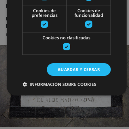
histórica.
Cookies de
Cookies de
preferencias
funcionalidad
La presencia de Borgia conecta a Viana con la gran
historia europea del Renacimiento y añade un
atractivo único al recorrido monumental.
Cookies no clasificadas
GUARDAR Y CERRAR
INFORMACIÓN SOBRE COOKIES
Cookies estrictamente necesarias
Cookies de rendimiento
Cookies de preferencias