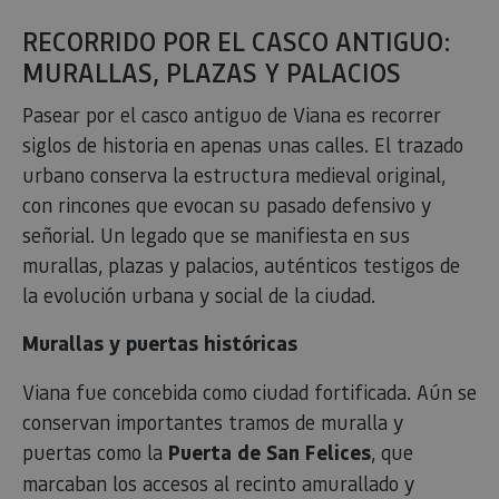
Cookies de funcionalidad
RECORRIDO POR EL CASCO ANTIGUO:
Cookies no clasificadas
MURALLAS, PLAZAS Y PALACIOS
Las cookies estrictamente necesarias permiten la
funcionalidad principal del sitio web, como el inicio de
Pasear por el casco antiguo de Viana es recorrer
sesión de usuario y la gestión de cuentas. El sitio web
no se puede utilizar correctamente sin las cookies
siglos de historia en apenas unas calles. El trazado
estrictamente necesarias.
urbano conserva la estructura medieval original,
Proveedor
/
Nombre
Vencimiento
Desc
con rincones que evocan su pasado defensivo y
Dominio
señorial. Un legado que se manifiesta en sus
CookieScriptConsent
1 mes
El se
CookieScript
Cook
www.visitnavarra.es
murallas, plazas y palacios, auténticos testigos de
Scri
utili
la evolución urbana y social de la ciudad.
cook
reco
pref
Murallas y puertas históricas
cons
de c
los v
Viana fue concebida como ciudad fortificada. Aún se
Es n
que 
conservan importantes tramos de muralla y
de c
Cook
puertas como la
Puerta de San Felices
, que
Scri
func
marcaban los accesos al recinto amurallado y
corr