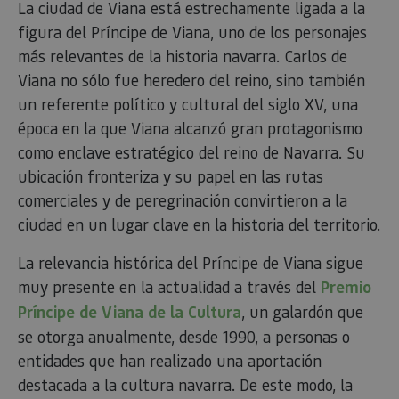
La ciudad de Viana está estrechamente ligada a la
usuarios 
asignand
figura del Príncipe de Viana, uno de los personajes
número
generad
más relevantes de la historia navarra. Carlos de
aleatori
como
Viana no sólo fue heredero del reino, sino también
identific
cliente. S
un referente político y cultural del siglo XV, una
incluye e
solicitud
época en la que Viana alcanzó gran protagonismo
página e
sitio y se 
como enclave estratégico del reino de Navarra. Su
para calcu
datos de
ubicación fronteriza y su papel en las rutas
visitantes
sesiones 
comerciales y de peregrinación convirtieron a la
campañas
los infor
ciudad en un lugar clave en la historia del territorio.
análisis d
_ga_V2BZ6ZS61P
.visitnavarra.es
1 año 1 mes
Google An
La relevancia histórica del Príncipe de Viana sigue
utiliza es
cookie p
muy presente en la actualidad a través del
Premio
mantener
estado de
Príncipe de Viana de la Cultura
, un galardón que
sesión.
se otorga anualmente, desde 1990, a personas o
_pk_ses.59.3f34
www.visitnavarra.es
30 minutos
Este nom
cookie es
entidades que han realizado una aportación
asociado 
platafor
destacada a la cultura navarra. De este modo, la
análisis 