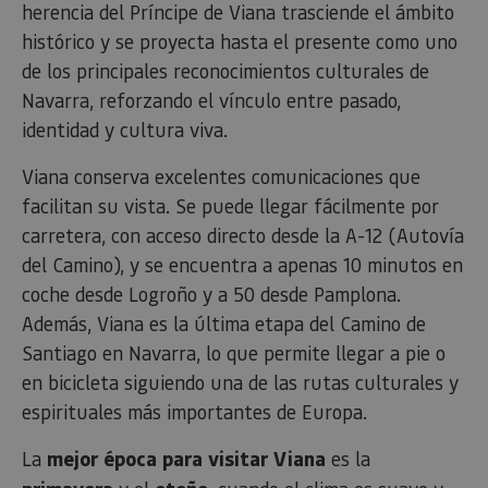
herencia del Príncipe de Viana trasciende el ámbito
código ab
Piwik. Se 
histórico y se proyecta hasta el presente como uno
para ayu
los propi
de los principales reconocimientos culturales de
de sitios
rastrear e
Navarra, reforzando el vínculo entre pasado,
comport
de los vis
identidad y cultura viva.
y medir e
rendimie
sitio. Es 
Viana conserva excelentes comunicaciones que
cookie de
patrón, 
facilitan su vista. Se puede llegar fácilmente por
prefijo _
es segui
carretera, con acceso directo desde la A-12 (Autovía
una serie
de númer
del Camino), y se encuentra a apenas 10 minutos en
letras, qu
cree que 
coche desde Logroño y a 50 desde Pamplona.
código d
referenci
Además, Viana es la última etapa del Camino de
el domin
configura
Santiago en Navarra, lo que permite llegar a pie o
cookie.
en bicicleta siguiendo una de las rutas culturales y
_pk_id.59.3f34
www.visitnavarra.es
1 año
Este nom
cookie es
espirituales más importantes de Europa.
asociado 
platafor
análisis 
La
mejor época para visitar Viana
es la
código ab
Piwik. Se 