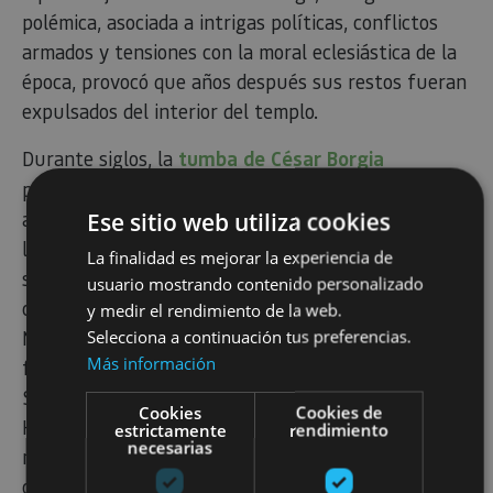
polémica, asociada a intrigas políticas, conflictos
armados y tensiones con la moral eclesiástica de la
época, provocó que años después sus restos fueran
expulsados del interior del templo.
Durante siglos, la
tumba de César Borgia
permaneció en el exterior, a ras de suelo y sin
apenas señalización, una circunstancia que dio
Ese sitio web utiliza cookies
lugar a numerosas leyendas e interpretaciones
La finalidad es mejorar la experiencia de
simbólicas, entendidas popularmente como un
usuario mostrando contenido personalizado
castigo eterno a su vida ambiciosa y controvertida.
y medir el rendimiento de la web.
No fue hasta finales del siglo XX cuando sus restos
Selecciona a continuación tus preferencias.
Más información
fueron dignificados y ubicados nuevamente junto a
Santa María, aunque fuera del interior del templo.
Cookies
Cookies de
Hoy, la tumba de César Borgia es uno de los puntos
estrictamente
rendimiento
necesarias
más visitados de Viana y un poderoso símbolo de la
compleja relación entre poder, religión y memoria