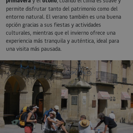
primavera
y el
otoño
, cuando el clima es suave y
para ayu
los propi
permite disfrutar tanto del patrimonio como del
de sitios
rastrear e
entorno natural. El verano también es una buena
comport
de los vis
opción gracias a sus fiestas y actividades
y medir e
culturales, mientras que el invierno ofrece una
rendimie
sitio. Es 
experiencia más tranquila y auténtica, ideal para
cookie de
patrón, 
una visita más pausada.
prefijo _
seguido 
serie cor
números
letras, qu
cree que 
código d
referenci
el domin
configura
cookie.
pageviewCount
.visitnavarra.es
1 día
Esta cook
utiliza pa
contar y 
las vistas
página p
usuario 
su visita 
mejorar 
personali