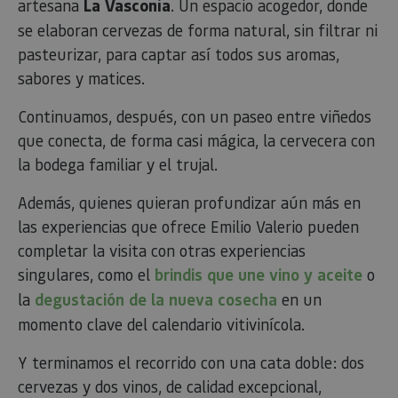
artesana
La Vasconia
. Un espacio acogedor, donde
posterior
asociado
pueden
Google
enviarse a un
se elaboran cervezas de forma natural, sin filtrar ni
Universal
tercero para
Analytics
su análisis y
pasteurizar, para captar así todos sus aromas,
una
elaboración
actualiza
de informes.
sabores y matices.
significat
servicio 
análisis 
Continuamos, después, con un paseo entre viñedos
Google m
utilizado.
que conecta, de forma casi mágica, la cervecera con
cookie se 
para dist
la bodega familiar y el trujal.
usuarios 
asignand
número
Además, quienes quieran profundizar aún más en
generad
aleatori
las experiencias que ofrece Emilio Valerio pueden
como
completar la visita con otras experiencias
identific
cliente. S
singulares, como el
brindis que une vino y aceite
o
incluye e
solicitud
la
degustación de la nueva cosecha
en un
página e
sitio y se 
momento clave del calendario vitivinícola.
para calcu
datos de
visitantes
Y terminamos el recorrido con una cata doble: dos
sesiones 
campañas
cervezas y dos vinos, de calidad excepcional,
los infor
análisis d