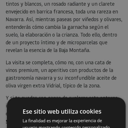
tintos y blancos, un rosado radiante y un clarete
envejecido en barrica francesa, toda una rareza en
Navarra. Así, mientras paseas por viñedos y olivares,
entenderás cómo cambia la garnacha según el
suelo, la elaboración o la crianza. Todo ello, dentro
de un proyecto íntimo y de microparcelas que
revelan la esencia de la Baja Montaña.
La visita se completa, cómo no, con una cata de
vinos premium, un aperitivo con productos de la
gastronomía navarra y su inconfundible aceite de
oliva virgen extra Vidrial, típico de la zona.
Y si te quedas con ganas de explorar este entorno
incomparable… puedes embarcarte en una
ruta
por
Ese sitio web utiliza cookies
el
monasterio de Leyre, el castillo de Javier y
La finalidad es mejorar la experiencia de
Sangüesa
, donde descubrirás un maravilloso
usuario mostrando contenido personalizado