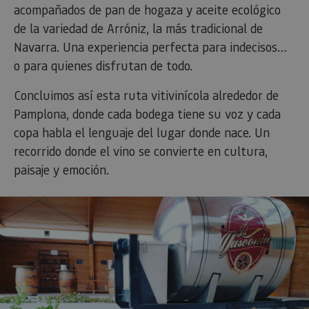
acompañados de pan de hogaza y aceite ecológico
_ga_V2BZ6ZS61P
.visitnavarra.es
1 año 1 mes
Google An
de la variedad de Arróniz, la más tradicional de
utiliza es
cookie p
Navarra. Una experiencia perfecta para indecisos…
mantener
estado de
o para quienes disfrutan de todo.
sesión.
_pk_ses.59.3f34
www.visitnavarra.es
30 minutos
Este nom
Concluimos así esta ruta vitivinícola alrededor de
cookie es
asociado 
Pamplona, donde cada bodega tiene su voz y cada
platafor
análisis 
copa habla el lenguaje del lugar donde nace. Un
código ab
Piwik. Se 
recorrido donde el vino se convierte en cultura,
para ayu
los propi
paisaje y emoción.
de sitios
rastrear e
comport
de los vis
y medir e
rendimie
sitio. Es 
cookie de
patrón, 
prefijo _
es segui
una serie
de númer
letras, qu
cree que 