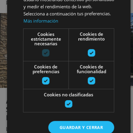
patrimonio cultural.
y medir el rendimiento de la web.
Selecciona a continuación tus preferencias.
Más información
Cookies
Cookies de
estrictamente
rendimiento
necesarias
Cookies de
Cookies de
preferencias
funcionalidad
Cookies no clasificadas
A CABALLO ENTRE VIÑEDOS Y
SABORES A LA BRASA, EN BODEGAS
LEZAUN
GUARDAR Y CERRAR
La siguiente parada nos lleva hasta las faldas de las