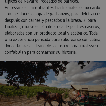
típicos de Navarra, rodeados de barricas.
cook
reco
Empezamos con entrantes tradicionales como cardo
pref
cons
con mejillones o sopa de garbanzos, para deleitarnos
de c
los v
después con carnes y pescados a la brasa. Y, para
Es n
que 
finalizar, una selección deliciosa de postres caseros,
de c
Cook
elaborados con un producto local y ecológico. Toda
Scri
una experiencia pensada para saborearse con calma,
func
corr
donde la brasa, el vino de la casa y la naturaleza se
JSESSIONID
Sesión
Cook
Oracle
Política
confabulan para contarnos su historia.
sesi
Corporation
de Privacidad de Google
plat
www.visitnavarra.es
prop
gene
util
sitio
en J
Nor
se ut
mant
sesi
usua
anón
part
serv
COOKIE_SUPPORT
www.visitnavarra.es
1 año
Esta