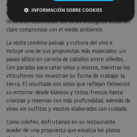
sierras de
Urbasa-Andia
. En medio de este paraje,
INFORMACIÓN SOBRE COOKIES
surge
Bodegas Lezaun
: un proyecto familiar que
lleva años elaborando sus vinos ecológicos desde un
claro compromiso con el medio ambiente.
Cookies estrictamente necesarias
La visita combina paisaje y cultura del vino e
Cookies de rendimiento
incluye una de sus propuestas más especiales: un
Cookies de preferencias
paseo idílico en carreta de caballos entre viñedos.
Cookies de funcionalidad
Con paradas para catar vinos y mostos, mientras los
Cookies no clasificadas
viticultores nos muestran su forma de trabajar la
Las cookies estrictamente necesarias permiten la
tierra. El resultado son vinos que reflejan fielmente
funcionalidad principal del sitio web, como el inicio de
sesión de usuario y la gestión de cuentas. El sitio web
su entorno: desde blancos y tintos frescos hasta
no se puede utilizar correctamente sin las cookies
crianzas y reservas con más profundidad, además de
estrictamente necesarias.
vinos sin sulfitos y mostos elaborados con cuidado.
Proveedor
/
Nombre
Vencimiento
Desc
Dominio
Como colofón, disfrutamos en su restaurante
CookieScriptConsent
1 mes
El se
CookieScript
Cook
www.visitnavarra.es
asador de una propuesta que ensalza los platos
Scri
utili