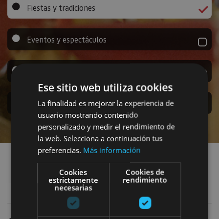
Fiestas y tradiciones
Eventos y espectáculos
Citas gastronómicas
Ese sitio web utiliza cookies
Citas deportivas
La finalidad es mejorar la experiencia de
usuario mostrando contenido
personalizado y medir el rendimiento de
la web. Selecciona a continuación tus
Encuentra eventos
preferencias.
Más información
Cookies
Cookies de
estrictamente
rendimiento
Fiestas y tradiciones
Añadir filtros
necesarias