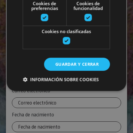
Cookies de
Cookies de
todo el año.
preferencias
funcionalidad
Cookies no clasificadas
Apellidos
GUARDAR Y CERRAR
Sexo
INFORMACIÓN SOBRE COOKIES
Correo electrónico
Requerido
Cookies estrictamente necesarias
Cookies de rendimiento
Fecha de nacimiento
Cookies de preferencias
Cookies de funcionalidad