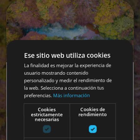
Ese sitio web utiliza cookies
La finalidad es mejorar la experiencia de
Suscríbete a la
usuario mostrando contenido
personalizado y medir el rendimiento de
newsletter y
la web. Selecciona a continuación tus
preferencias.
Más información
entérate de los
Cookies
Cookies de
estrictamente
rendimiento
mejores planes y
necesarias
propuestas durante