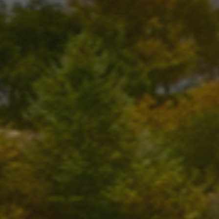
tamiento de los
na cookie de tipo
una serie corta de
e referencia para el
aforma de análisis
dar a los
tamiento de los
na cookie de tipo
na serie corta de
e referencia para el
istas de la página
personalizar la