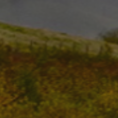
_pk_id.59.3f34
pageviewCount