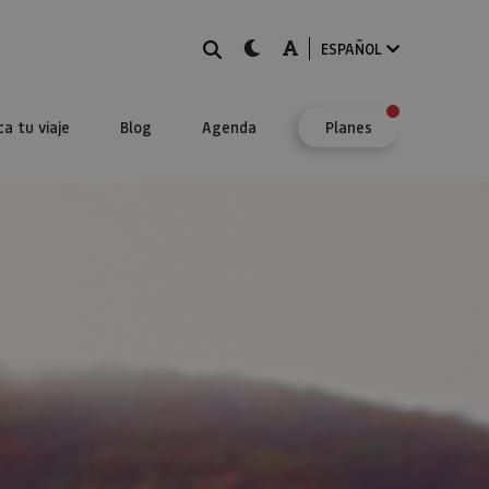
BUSCAR
dark-mode
A-mode
ESPAÑOL
ca tu viaje
Blog
Agenda
Planes