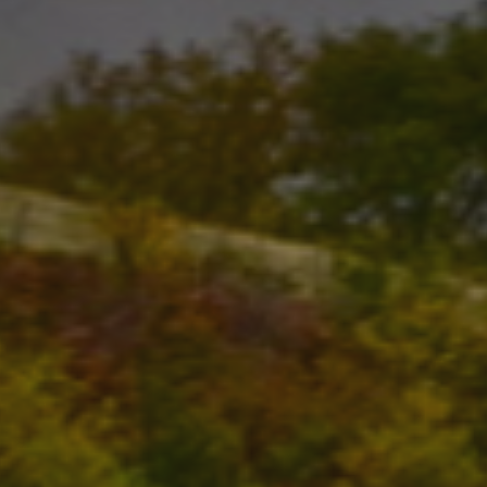
propietarios de sitios web a rastrear el compor
visitantes y medir el rendimiento del sitio. Es u
patrón, donde el prefijo _pk_ses es seguido por 
números y letras, que se cree que es un código d
dominio que configura la cookie.
www.visitnavarra.es
1 año
Este nombre de cookie está asociado con la plat
web de código abierto Piwik. Se utiliza para ayu
propietarios de sitios web a rastrear el compor
visitantes y medir el rendimiento del sitio. Es u
patrón, donde el prefijo _pk_id es seguido por u
números y letras, que se cree que es un código d
dominio que configura la cookie.
.visitnavarra.es
1 día
Esta cookie se utiliza para contar y rastrear las v
por un usuario durante su visita para mejorar y 
experiencia del usuario.