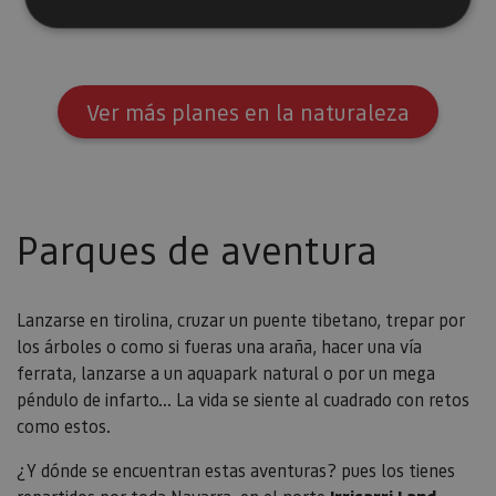
Cookies estrictamente necesarias
Cookies de rendimiento
Ver más planes en la naturaleza
Cookies de preferencias
Cookies de funcionalidad
Cookies no clasificadas
Parques de aventura
Las cookies estrictamente necesarias permiten la
funcionalidad principal del sitio web, como el inicio
de sesión de usuario y la gestión de cuentas. El sitio
web no se puede utilizar correctamente sin las
cookies estrictamente necesarias.
Lanzarse en tirolina, cruzar un puente tibetano, trepar por
Proveedor
/
los árboles o como si fueras una araña, hacer una vía
Nombre
Vencimiento
Desc
Dominio
ferrata, lanzarse a un aquapark natural o por un mega
CookieScriptConsent
1 mes
El se
CookieScript
péndulo de infarto... La vida se siente al cuadrado con retos
Cook
www.visitnavarra.es
como estos.
Scri
utili
cook
¿Y dónde se encuentran estas aventuras? pues los tienes
recor
pref