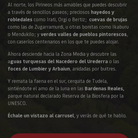
Al norte, los Pirineos más amables que puedes descubrir
a través de sencillos paseos; preciosos
hayedos y
robledales
como Irati, Orgi o Bertiz;
cuevas de brujas
como las de Zugarramurdi, u otras bonitas como Ikaburu
o Mendukilo; y
verdes valles de pueblos pintorescos
,
con caseríos centenarios en los que te puedes alojar.
Ahora desciende hacia la Zona Media y descubre las
a
guas turquesas del Nacedero del Urederra
o las
foces de Lumbier y Arbaiun
, anidadas por buitres.
Y remata la faena en el sur, cerquita de Tudela,
sintiéndote el amo de la luna en las
Bardenas Reales,
parque natural declarado Reserva de la Biosfera por la
UNESCO.
Échale un vistazo al carrusel
, y verás de qué te hablo.