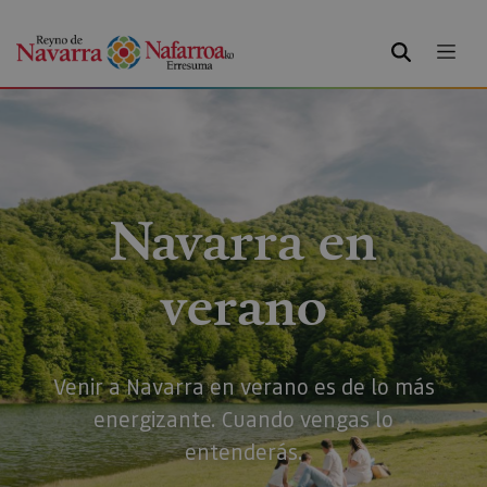
BUSCAR
Navarra en
verano
Venir a Navarra en verano es de lo más
energizante. Cuando vengas lo
entenderás.