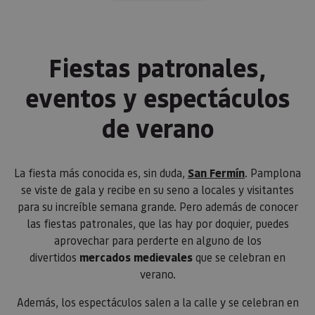
cookie pa
mantener
estado de
sesión.
_pk_ses.59.3f34
www.visitnavarra.es
30 minutos
Este nom
Fiestas patronales,
cookie es
asociado 
platafor
eventos y espectáculos
análisis 
código ab
Piwik. Se 
de verano
para ayud
los propi
de sitios
rastrear e
comport
La fiesta más conocida es, sin duda,
San Fermín
. Pamplona
de los vis
y medir e
se viste de gala y recibe en su seno a locales y visitantes
rendimie
sitio. Es 
para su increíble semana grande. Pero además de conocer
cookie de
las fiestas patronales, que las hay por doquier, puedes
patrón, d
prefijo _
aprovechar para perderte en alguno de los
es seguid
una serie
divertidos
mercados medievales
que se celebran en
de númer
verano.
letras, qu
cree que 
código d
Además, los espectáculos salen a la calle y se celebran en
referenci
el domin