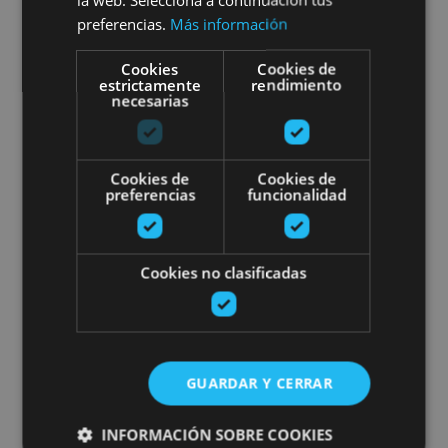
Orreaga/Roncesvalles, Burgui, Ollo, Valle del
preferencias.
Más información
Roncal - Belagua
Cookies
Cookies de
estrictamente
rendimiento
Kayak para toda la familia en el
necesarias
Cookies de
Cookies de
preferencias
funcionalidad
VARIAS FECHAS
Cookies no clasificadas
Kayak para toda la familia
en el Río Ega
GUARDAR Y CERRAR
INFORMACIÓN SOBRE COOKIES
Estella-Lizarra