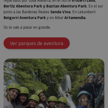
repartidos por toda Navarra, en el norte
Irrisarri Land
,
cons
de c
Bertiz Abentura Park y Baztan Abentura Park
. En el sur
los v
junto a las Bardenas Reales
Senda Viva
. En Lekunberri
Es n
que 
Beigorri Aventura Park
y en Aibar
Artamendia
.
de c
Cook
Scri
Os lo vais a pasar en grande.
func
corr
JSESSIONID
Sesión
Cook
Oracle
sesi
Ver parques de aventura
Corporation
Política de Privacidad de Google
plat
www.visitnavarra.es
prop
gene
utili
sitio
en JS
Nor
se ut
mant
sesi
usua
anón
parte
servi
COOKIE_SUPPORT
www.visitnavarra.es
1 año
Esta
utili
deter
nave