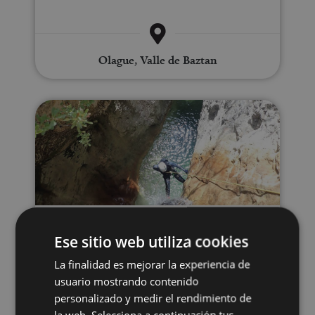
Olague, Valle de Baztan
Descenso de barrancos
21 MAR - 21 DIC
Ese sitio web utiliza cookies
Descenso de barrancos
La finalidad es mejorar la experiencia de
usuario mostrando contenido
personalizado y medir el rendimiento de
la web. Selecciona a continuación tus