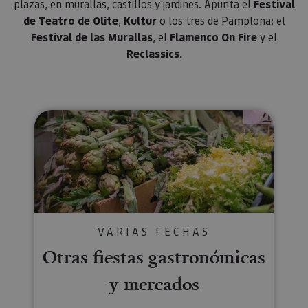
plazas, en murallas, castillos y jardines. Apunta el
Festival
configura
cookie.
de Teatro de Olite
,
Kultur
o los tres de Pamplona: el
Festival de las Murallas
, el
Flamenco On Fire
y el
_pk_id.59.3f34
www.visitnavarra.es
1 año
Este nom
cookie es
Reclassics.
asociado 
platafor
análisis 
código ab
Piwik. Se 
para ayud
los propi
Otras fiestas gastronómicas y 
de sitios
rastrear e
comport
de los vis
y medir e
rendimie
sitio. Es 
cookie de
patrón, d
prefijo _p
seguido 
serie cort
VARIAS FECHAS
números 
letras, qu
Otras fiestas gastronómicas
cree que 
código d
y mercados
referenci
el domin
configura
cookie.