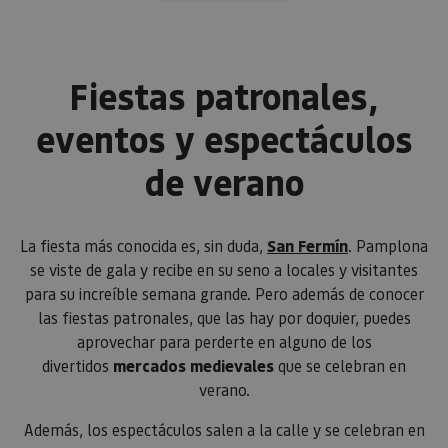
cookie pa
mantener
estado de
sesión.
_pk_ses.59.3f34
www.visitnavarra.es
30 minutos
Este nom
Fiestas patronales,
cookie es
asociado 
platafor
eventos y espectáculos
análisis 
código ab
Piwik. Se 
de verano
para ayud
los propi
de sitios
rastrear e
comport
La fiesta más conocida es, sin duda,
San Fermín
. Pamplona
de los vis
y medir e
se viste de gala y recibe en su seno a locales y visitantes
rendimie
sitio. Es 
para su increíble semana grande. Pero además de conocer
cookie de
las fiestas patronales, que las hay por doquier, puedes
patrón, d
prefijo _
aprovechar para perderte en alguno de los
es seguid
una serie
divertidos
mercados medievales
que se celebran en
de númer
verano.
letras, qu
cree que 
código d
Además, los espectáculos salen a la calle y se celebran en
referenci
el domin