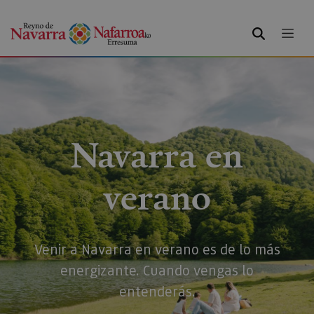
BUSCAR
Navarra en
verano
Venir a Navarra en verano es de lo más
energizante. Cuando vengas lo
entenderás.