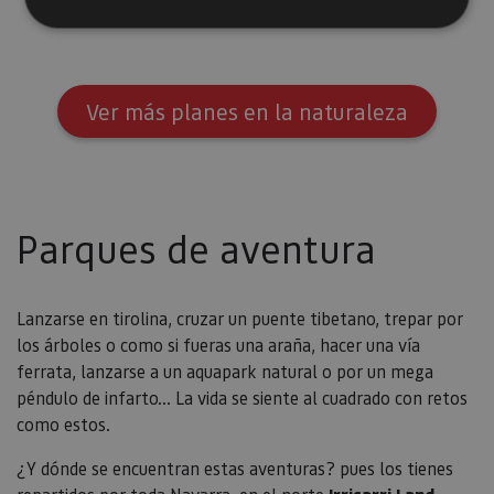
Cookies estrictamente necesarias
Cookies de rendimiento
Ver más planes en la naturaleza
Cookies de preferencias
Cookies de funcionalidad
Cookies no clasificadas
Parques de aventura
Las cookies estrictamente necesarias permiten la
funcionalidad principal del sitio web, como el inicio
de sesión de usuario y la gestión de cuentas. El sitio
web no se puede utilizar correctamente sin las
cookies estrictamente necesarias.
Lanzarse en tirolina, cruzar un puente tibetano, trepar por
Proveedor
/
los árboles o como si fueras una araña, hacer una vía
Nombre
Vencimiento
Desc
Dominio
ferrata, lanzarse a un aquapark natural o por un mega
CookieScriptConsent
1 mes
El se
CookieScript
péndulo de infarto... La vida se siente al cuadrado con retos
Cook
www.visitnavarra.es
como estos.
Scri
utili
cook
¿Y dónde se encuentran estas aventuras? pues los tienes
recor
pref