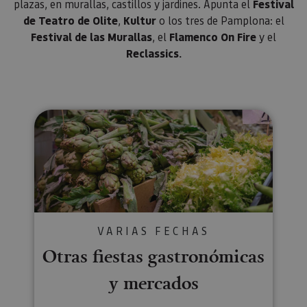
plazas, en murallas, castillos y jardines. Apunta el
Festival
configura
cookie.
de Teatro de Olite
,
Kultur
o los tres de Pamplona: el
Festival de las Murallas
, el
Flamenco On Fire
y el
_pk_id.59.3f34
www.visitnavarra.es
1 año
Este nom
cookie es
Reclassics.
asociado 
platafor
análisis 
código ab
Piwik. Se 
para ayud
los propi
Otras fiestas gastronómicas y 
de sitios
rastrear e
comport
de los vis
y medir e
rendimie
sitio. Es 
cookie de
patrón, d
prefijo _p
seguido 
serie cort
VARIAS FECHAS
números 
letras, qu
Otras fiestas gastronómicas
cree que 
código d
y mercados
referenci
el domin
configura
cookie.