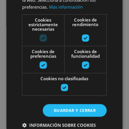
preferencias.
Más información
Foz de Lumbier, Lumbier
Cookies
Cookies de
estrictamente
rendimiento
Cursos de Windsurf en Embalse 
necesarias
Cookies de
Cookies de
preferencias
funcionalidad
22 JUN - 28 AGO
Cookies no clasificadas
Cursos de Windsurf en
Embalse de Alloz
GUARDAR Y CERRAR
INFORMACIÓN SOBRE COOKIES
Embalse de Alloz, Alloz