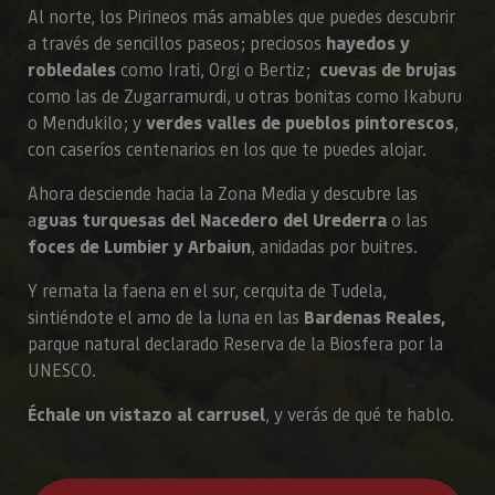
Al norte, los Pirineos más amables que puedes descubrir
a través de sencillos paseos; preciosos
hayedos y
robledales
como Irati, Orgi o Bertiz;
cuevas de brujas
como las de Zugarramurdi, u otras bonitas como Ikaburu
o Mendukilo; y
verdes valles de pueblos pintorescos
,
con caseríos centenarios en los que te puedes alojar.
Ahora desciende hacia la Zona Media y descubre las
a
guas turquesas del Nacedero del Urederra
o las
foces de Lumbier y Arbaiun
, anidadas por buitres.
Y remata la faena en el sur, cerquita de Tudela,
sintiéndote el amo de la luna en las
Bardenas Reales,
parque natural declarado Reserva de la Biosfera por la
UNESCO.
Échale un vistazo al carrusel
, y verás de qué te hablo.