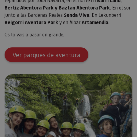
repartidos por toda Navarra, en el norte
Irrisarri Land
,
cons
de c
Bertiz Abentura Park y Baztan Abentura Park
. En el sur
los v
junto a las Bardenas Reales
Senda Viva
. En Lekunberri
Es n
que 
Beigorri Aventura Park
y en Aibar
Artamendia
.
de c
Cook
Scri
Os lo vais a pasar en grande.
func
corr
JSESSIONID
Sesión
Cook
Oracle
sesi
Ver parques de aventura
Corporation
Política de Privacidad de Google
plat
www.visitnavarra.es
prop
gene
utili
sitio
en JS
Nor
se ut
mant
sesi
usua
anón
parte
servi
COOKIE_SUPPORT
www.visitnavarra.es
1 año
Esta
utili
deter
nave