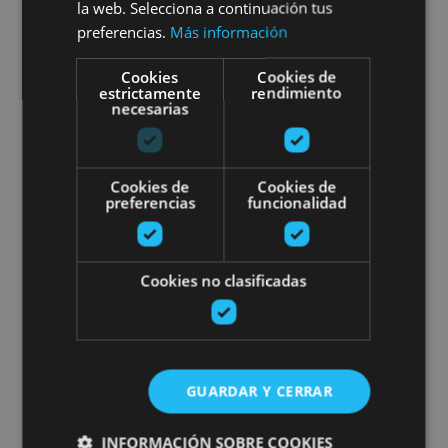
la web. Selecciona a continuación tus
preferencias.
Más información
Burgui
Cookies
Cookies de
estrictamente
rendimiento
necesarias
Cursos de iniciación y perfeccio
Cookies de
Cookies de
preferencias
funcionalidad
22 JUN - 28 AGO
Cookies no clasificadas
Cursos de iniciación y
perfeccionamiento de vela
GUARDAR Y CERRAR
INFORMACIÓN SOBRE COOKIES