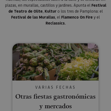
el domin
plazas, en murallas, castillos y jardines. Apunta el
Festival
configura
cookie.
de Teatro de Olite
,
Kultur
o los tres de Pamplona: el
_pk_id.59.3f34
www.visitnavarra.es
1 año
Este nom
Festival de las Murallas
, el
Flamenco On Fire
y el
cookie es
asociado 
Reclassics.
platafor
análisis 
código ab
Piwik. Se 
para ayud
los propi
Otras fiestas gastronómicas y 
de sitios
rastrear e
comport
de los vis
y medir e
rendimie
sitio. Es 
cookie de
patrón, d
prefijo _p
seguido 
serie cort
VARIAS FECHAS
números 
letras, qu
Otras fiestas gastronómicas
cree que 
código d
referenci
y mercados
el domin
configura