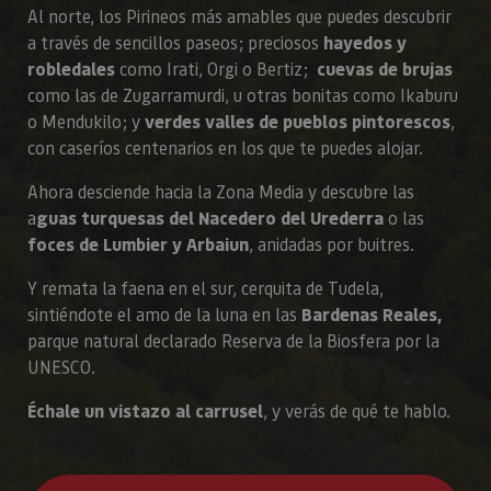
Al norte, los Pirineos más amables que puedes descubrir
a través de sencillos paseos; preciosos
hayedos y
robledales
como Irati, Orgi o Bertiz;
cuevas de brujas
como las de Zugarramurdi, u otras bonitas como Ikaburu
o Mendukilo; y
verdes valles de pueblos pintorescos
,
con caseríos centenarios en los que te puedes alojar.
Ahora desciende hacia la Zona Media y descubre las
a
guas turquesas del Nacedero del Urederra
o las
foces de Lumbier y Arbaiun
, anidadas por buitres.
Y remata la faena en el sur, cerquita de Tudela,
sintiéndote el amo de la luna en las
Bardenas Reales,
parque natural declarado Reserva de la Biosfera por la
UNESCO.
Échale un vistazo al carrusel
, y verás de qué te hablo.