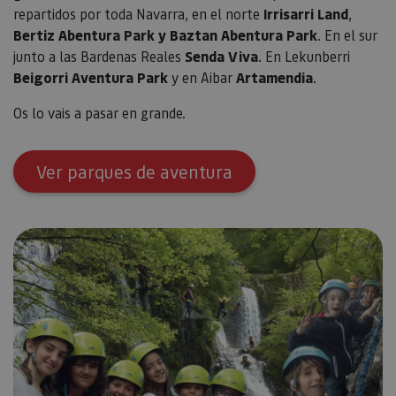
cons
repartidos por toda Navarra, en el norte
Irrisarri Land
,
de c
Bertiz Abentura Park y Baztan Abentura Park
. En el sur
los v
Es n
junto a las Bardenas Reales
Senda Viva
. En Lekunberri
que 
de c
Beigorri Aventura Park
y en Aibar
Artamendia
.
Cook
Scri
func
Os lo vais a pasar en grande.
corr
JSESSIONID
Sesión
Cook
Oracle
sesi
Corporation
Ver parques de aventura
Política de Privacidad de Google
plat
www.visitnavarra.es
prop
gene
utili
sitio
en JS
Nor
se ut
mant
sesi
usua
anón
parte
servi
COOKIE_SUPPORT
www.visitnavarra.es
1 año
Esta
utili
deter
nave