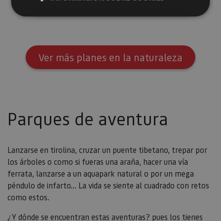
Embalse de Alloz, Alloz
Cookies estrictamente necesarias
Cookies de rendimiento
Ver más planes en la naturaleza
Cookies de preferencias
Cookies de funcionalidad
Cookies no clasificadas
Las cookies estrictamente necesarias permiten la
Parques de aventura
funcionalidad principal del sitio web, como el inicio
de sesión de usuario y la gestión de cuentas. El sitio
web no se puede utilizar correctamente sin las
cookies estrictamente necesarias.
Lanzarse en tirolina, cruzar un puente tibetano, trepar por
Proveedor
/
los árboles o como si fueras una araña, hacer una vía
Nombre
Vencimiento
Desc
Dominio
ferrata, lanzarse a un aquapark natural o por un mega
CookieScriptConsent
1 mes
El se
CookieScript
péndulo de infarto... La vida se siente al cuadrado con retos
Cook
www.visitnavarra.es
Scri
como estos.
utili
cook
recor
¿Y dónde se encuentran estas aventuras? pues los tienes
pref