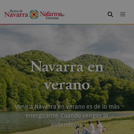
BUSCAR
Navarra en
verano
Venir a Navarra en verano es de lo más
energizante. Cuando vengas lo
entenderás.