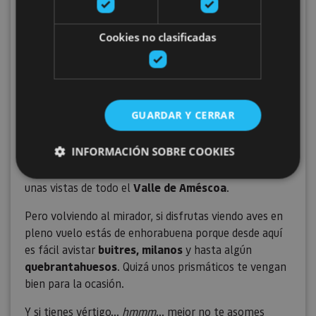
Mirador de Ubaba
Cookies no clasificadas
Se encuentra a 11 kilómetros del nacedero, en la cara
sur de la Sierra de Urbasa. El acceso es desde la
carretera NA-718, Estella-Lizarra—Olazti/Olazagutía,
GUARDAR Y CERRAR
dentro del Parque Natural, donde encontrarás un
parking a 150 metros del acantilado.
INFORMACIÓN SOBRE COOKIES
Y menudo acantilado. Más de 200 metros de caída y
unas vistas de todo el
Valle de Améscoa
.
Cookies estrictamente necesarias
Pero volviendo al mirador, si disfrutas viendo aves en
Cookies de rendimiento
pleno vuelo estás de enhorabuena porque desde aquí
Cookies de preferencias
es fácil avistar
buitres, milanos
y hasta algún
quebrantahuesos
. Quizá unos prismáticos te vengan
Cookies de funcionalidad
bien para la ocasión.
Cookies no clasificadas
Y si tienes vértigo…
hmmm
… mejor no te asomes
Las cookies estrictamente necesarias permiten la