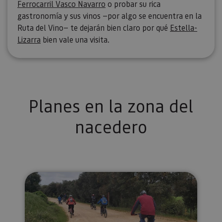
de los vis
Ferrocarril Vasco Navarro
o probar su rica
y medir e
gastronomía y sus vinos —por algo se encuentra en la
rendimie
sitio. Es 
Ruta del Vino— te dejarán bien claro por qué
Estella-
cookie de
patrón, d
Lizarra
bien vale una visita.
prefijo _p
seguido 
serie cort
números 
letras, qu
cree que 
código d
referenci
el domin
Planes en la zona del
configura
cookie.
nacedero
pageviewCount
.visitnavarra.es
1 día
Esta cook
utiliza pa
contar y r
las vistas
página p
usuario 
su visita 
mejorar y
Rutas guiadas turísticas, gravel 
personali
experienc
usuario.