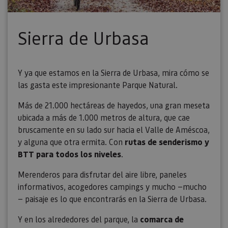
utili
sitio
en JS
Nor
Sierra de Urbasa
se ut
mant
sesi
usua
anón
parte
Y ya que estamos en la Sierra de Urbasa, mira cómo se
servi
las gasta este impresionante Parque Natural.
COOKIE_SUPPORT
www.visitnavarra.es
1 año
Esta
utili
Más de 21.000 hectáreas de hayedos, una gran meseta
deter
nave
ubicada a más de 1.000 metros de altura, que cae
usua
cook
bruscamente en su lado sur hacia el Valle de Améscoa,
y alguna que otra ermita. Con
rutas de senderismo y
BTT para todos los niveles
.
Merenderos para disfrutar del aire libre, paneles
Proveedor
/
Nombre
Vencimient
Proveedor
Dominio
/
informativos, acogedores campings y mucho —mucho
Nombre
Vencimiento
Descripc
Proveedor
Dominio
/
Nombre
Vencimiento
Descripc
_hjSession_3655069
.visitnavarra.es
30 minutos
— paisaje es lo que encontrarás en la Sierra de Urbasa.
Proveedor
Dominio
Nombre
Vencimiento
Descripción
GUEST_LANGUAGE_ID
.visitnavarra.es
1 año
Esta cook
/
Dominio
LFR_SESSION_STATE_8191652
www.visitnavarra.es
Sesión
se utiliza
C
1 mes 1 día
Esta cook
Adform
Y en los alrededores del parque, la
comarca de
para
utiliza pa
.adform.net
uid
.adform.net
2 meses
Esta cookie
GN
www.visitnavarra.es
Sesión
almacena
identifica
proporciona