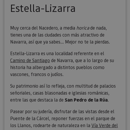
rastrear e
Estella-Lizarra
comport
de los vis
y medir e
rendimie
sitio. Es 
cookie de
Muy cerca del Nacedero, a media
horica
de nada,
patrón, d
prefijo _
tienes una de las ciudades con más atractivo de
es seguid
una serie
Navarra, así que ya sabes… Mejor no te la pierdas.
de númer
letras, qu
Estella-Lizarra es una localidad referente en el
cree que 
código d
Camino de Santiago
de Navarra, que a lo largo de su
referenci
el domin
historia ha albergado a distintos pueblos como
configura
cookie.
vascones, francos o judíos.
_pk_id.59.3f34
www.visitnavarra.es
1 año
Este nom
Su patrimonio así lo refleja, con multitud de palacios
cookie es
asociado 
señoriales, casas blasonadas e iglesias románicas,
platafor
análisis 
entre las que destaca la de
San Pedro de la Rúa
.
código ab
Piwik. Se 
para ayud
Pasear por su judería, disfrutar de las vistas desde el
los propi
Puente de la Cárcel, reponer fuerzas en el parque de
de sitios
rastrear e
los Llanos, rodearte de naturaleza en la
Vía Verde del
comport