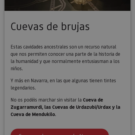
Piwik. Se 
para ayud
los propi
de sitios
rastrear e
Cuevas de brujas
comport
de los vis
y medir e
rendimie
sitio. Es 
cookie de
Estas cavidades ancestrales son un recurso natural
patrón, d
prefijo _
que nos permiten conocer una parte de la historia de
es seguid
la humanidad y que normalmente entusiasman a los
una serie
de númer
niños.
letras, qu
cree que 
código d
Y más en Navarra, en las que algunas tienen tintes
referenci
el domin
legendarios.
configura
cookie.
No os podéis marchar sin visitar la
Cueva de
_pk_id.59.3f34
www.visitnavarra.es
1 año
Este nom
Zugarramurdi, las Cuevas de Urdazubi/Urdax y la
cookie es
asociado 
Cueva de Mendukilo.
platafor
análisis 
código ab
Piwik. Se 
para ayud