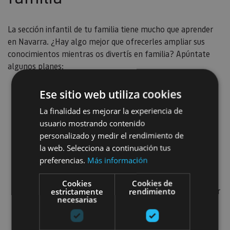
La sección infantil de tu familia tiene mucho que aprender
en Navarra. ¿Hay algo mejor que ofrecerles ampliar sus
conocimientos mientras os divertís en familia? Apúntate
algunos planes:
Ruta por castillos del Reyno
. El Cerco de Artajona,
Ese sitio web utiliza cookies
el Castillo de Javier o el de Olite son sencillamente
La finalidad es mejorar la experiencia de
imprescindibles. Déjales que los recorran de arriba
usuario mostrando contenido
abajo para conocer las estancias y suban a sus torres.
personalizado y medir el rendimiento de
la web. Selecciona a continuación tus
Visitas teatralizadas
: a lo largo del año distintos
preferencias.
Más información
monumentos y empresas ofrecen visitas con
personajes históricos, una forma muy divertida de
Cookies
Cookies de
conocer nuestra historia. ¡Verás cómo no van a perder
estrictamente
rendimiento
necesarias
detalle!