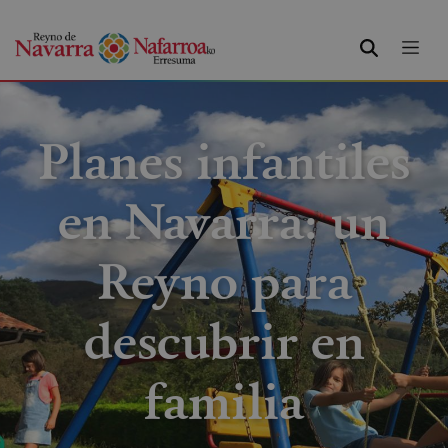
BUSCAR
Planes infantiles
en Navarra: un
Reyno para
descubrir en
familia