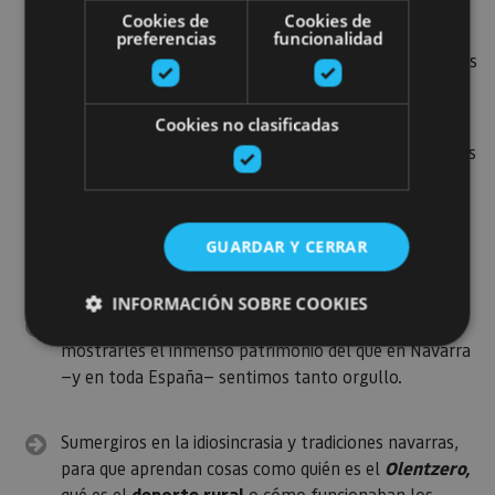
Callejear en
pueblos pintorescos
con siglos y siglos
Cookies de
Cookies de
de historia como Ochagavía, Amaiur, Estella-Lizarra,
preferencias
funcionalidad
Olite, Puente La Reina o Ujué. Aquí descubrirán muchos
de los secretos de la vida rural que les encantará.
Cookies no clasificadas
Visita a los museos
que hay a lo largo y ancho de las
tierras forales: el Museo de las Brujas de
Zugarramurdi, el Museo de la Piedra de Leitza o el
Museo de la Miel en el valle de Ultzama, son solo
GUARDAR Y CERRAR
algunos ejemplos.
INFORMACIÓN SOBRE COOKIES
Recorrer algún tramo del
Camino de Santiago
para
mostrarles el inmenso patrimonio del que en Navarra
—y en toda España— sentimos tanto orgullo.
Cookies estrictamente necesarias
Cookies de rendimiento
Sumergiros en la idiosincrasia y tradiciones navarras,
Cookies de preferencias
para que aprendan cosas como quién es el
Olentzero,
Cookies de funcionalidad
qué es el
deporte rural
o cómo funcionaban los