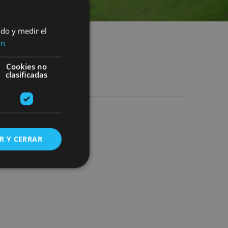
ado y medir el
ón
Cookies no
clasificadas
R Y CERRAR
s de funcionalidad
ión de usuario y la