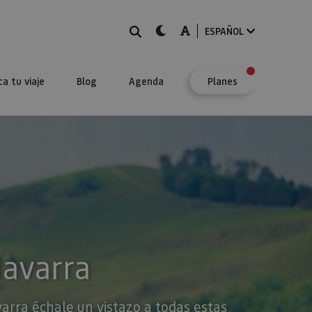
BUSCAR
dark-mode
A-mode
ESPAÑOL
ca tu viaje
Blog
Agenda
Planes
Navarra
varra échale un vistazo a todas estas