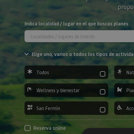
propue
BUSCAR
Indica localidad / lugar en el que buscas planes
Elige uno, varios o todos los tipos de activida
Todos
Nat
Wellness y bienestar
Pla
San Fermín
Acc
Reserva online