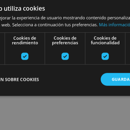
b utiliza cookies
Encuentra planes
ejorar la experiencia de usuario mostrando contenido personaliz
 web. Selecciona a continuación tus preferencias.
Más informaci
Cookies de
Cookies de
Cookies de
rendimiento
preferencias
funcionalidad
ros
N SOBRE COOKIES
GUARDA
ente necesarias
Cookies de rendimiento
Cookies de preferencias
Cookie
Cookies no clasificadas
ente necesarias permiten la funcionalidad principal del sitio web, como el inicio de ses