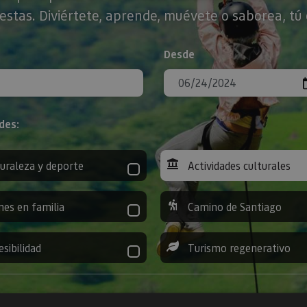
stas. Diviértete, aprende, muévete o saborea, tú 
Desde
des:
uraleza y deporte
Actividades culturales
nes en familia
Camino de Santiago
esibilidad
Turismo regenerativo