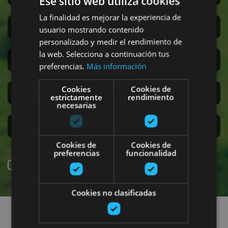
Ese sitio web utiliza cookies
La finalidad es mejorar la experiencia de
San Fermín
usuario mostrando contenido
personalizado y medir el rendimiento de
la web. Selecciona a continuación tus
Accesibilidad
preferencias.
Más información
Cookies
Cookies de
Turismo regenerativo
estrictamente
rendimiento
necesarias
Experiencias exclusivas
Cookies de
Cookies de
preferencias
funcionalidad
Reserva online
Cookies no clasificadas
Encuentra planes