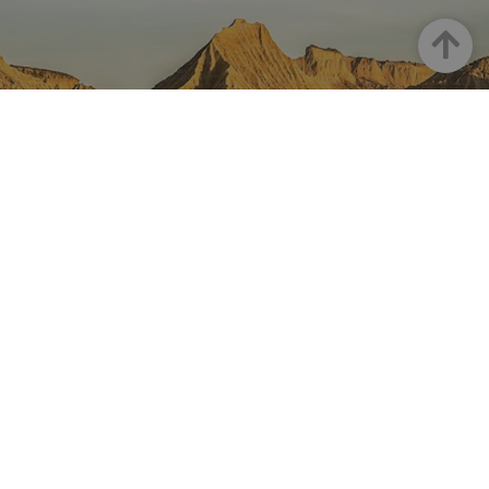
Arriba
NAVARRA EN INSTAGRAM
Descubre toda la belleza de
Navarra
Instagram Oficial De Turismo