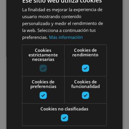
Ese sitio web utiliza cookies
Visita guiada a la Villa
La finalidad es mejorar la experiencia de
Romana de las Musas
usuario mostrando contenido
personalizado y medir el rendimiento de
la web. Selecciona a continuación tus
preferencias.
Más información
Arellano, Museo y yacimiento arqueológico Villa de
Arellano
Cookies
Cookies de
estrictamente
rendimiento
necesarias
Tour teatralizado por Pamplon
Cookies de
Cookies de
preferencias
funcionalidad
Cookies no clasificadas
01 ENE - 31 DIC
Tour teatralizado por