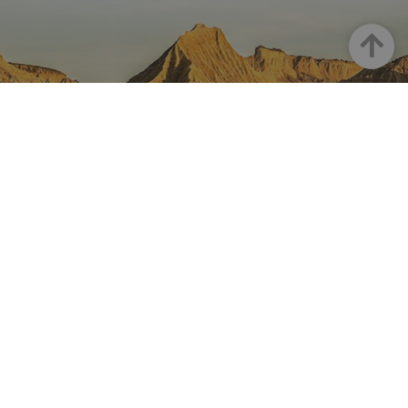
Arriba
NAVARRA EN INSTAGRAM
Descubre toda la belleza de
Navarra
Instagram Oficial De Turismo