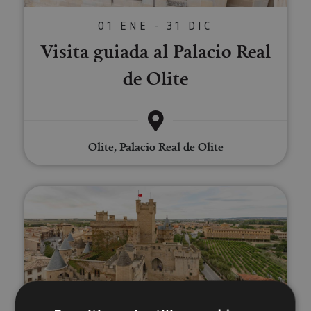
01 ENE - 31 DIC
Visita guiada al Palacio Real
de Olite
Olite, Palacio Real de Olite
El Palacio Real de Olite por tu c
01 ENE - 31 DIC