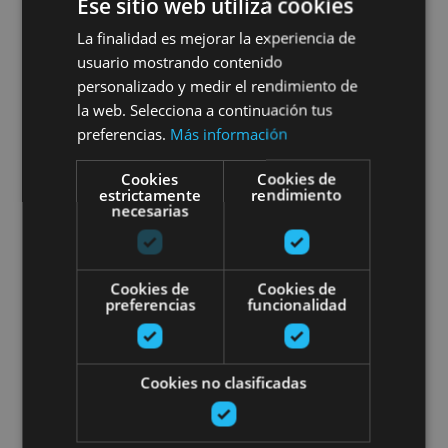
Ese sitio web utiliza cookies
El Palacio Real de Olite por tu
La finalidad es mejorar la experiencia de
usuario mostrando contenido
cuenta
personalizado y medir el rendimiento de
la web. Selecciona a continuación tus
preferencias.
Más información
Olite, Palacio Real de Olite
Cookies
Cookies de
estrictamente
rendimiento
necesarias
Ruta Medieval Navarra: Olite, Uju
Cookies de
Cookies de
preferencias
funcionalidad
Cookies no clasificadas
01 ENE - 31 DIC
Ruta Medieval Navarra: Olite,