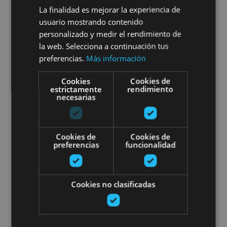
La finalidad es mejorar la experiencia de
01 ENE - 31 DIC
usuario mostrando contenido
Visita a Bodegas Ochoa:
personalizado y medir el rendimiento de
la web. Selecciona a continuación tus
Vivimos el vino
preferencias.
Más información
Cookies
Cookies de
estrictamente
rendimiento
necesarias
Olite
Cookies de
Cookies de
Visitas temáticas por Pamplona
preferencias
funcionalidad
Cookies no clasificadas
01 ENE - 31 DIC